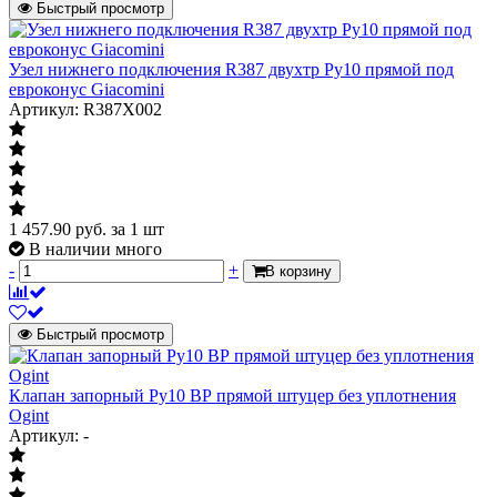
Быстрый просмотр
Страна происхождения
Китай
Штрих-код на одну ТМЦ
4606034248881
Узел нижнего подключения R387 двухтр Ру10 прямой под
евроконус Giacomini
Подключение к отопительному прибору
наружная резьба
Артикул: R387X002
внутренняя
Подключение к трубопроводу
резьба
Диаметр
Ду 15
1 457.90
руб.
за 1 шт
В наличии много
-
+
В корзину
Быстрый просмотр
Клапан запорный Ру10 ВР прямой штуцер без уплотнения
Ogint
Артикул: -