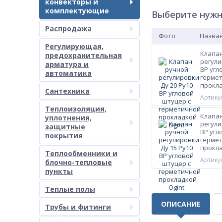
конвекторы и
комплектующие
Выберите нужн
Распродажа
Фото
Назван
Регулирующая,
Клапа
предохранительная
регули
арматура и
ВР угл
автоматика
герме
прокла
Сантехника
Артикул
Теплоизоляция,
Клапа
уплотнения,
регули
защитные
ВР угл
покрытия
герме
прокла
Теплообменники и
Артикул
блочно-тепловые
пункты
Теплые полы
ОПИСАНИЕ
Трубы и фитинги