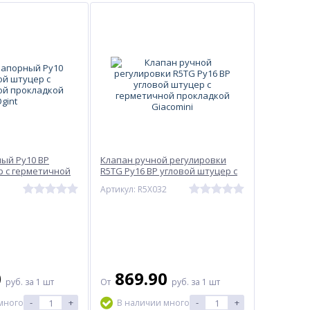
ый Ру10 ВР
Клапан ручной регулировки
 с герметичной
R5TG Ру16 ВР угловой штуцер с
int
герметичной прокладкой
Артикул: R5X032
Giacomini
0
869.90
руб.
за 1 шт
От
руб.
за 1 шт
-
+
-
+
много
В наличии много