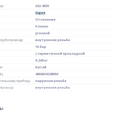
ер
022-4830
Ogint
Отопление
Клапан
угловой
 трубопроводу
внутренняя резьба
10 бар
с герметичной прокладкой
0.249 кг
ия
Китай
МЦ
4606034248850
ительному прибору
наружная резьба
опроводу
внутренняя резьба
Ду 20
ры