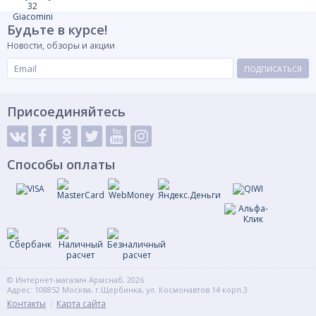
штуцерами для
установки
манометров, фильтр
Будьте в курсе!
сетчатый, клапан
балансировочный
Новости, обзоры и акции
ручной со
штуцерами для
ПОДПИСАТЬСЯ
Тип вводной группы
измерения разницы
давления, клапан
балансировочный
автоматический
Присоединяйтесь
регулятор
дифференциального
давления, в
комплекте с
импульсной трубкой
Способы оплаты
краны шаровые со
штуцером М10 для
термодатчика
прибора теплоучёта,
краны шаровые с
отводом с накидной
гайкой для
Выходы на потребителя
счётчиков,
проставки на место
монтажа счетчика,
© Интернет-магазин Армснаб, 2026
краны шаровые с
Адрес: 108852 Москва, г.Щербинка, ул. Космонавтов 14 корп.3
отводом с накидной
Контакты
Карта сайта
гайкой для