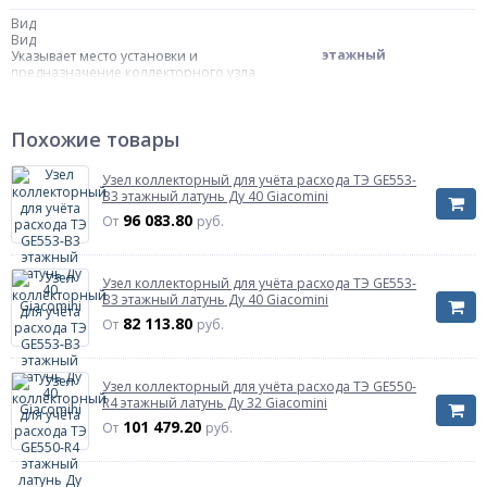
Вид
Вид
этажный
Указывает место установки и
предназначение коллекторного узла
Назначение
Назначение
Похожие товары
для учёта расхода
Указывает для какой системы предназначен
тепловой энергии
узел (ГВС, отопление)
Узел коллекторный для учёта расхода ТЭ GE553-
B3 этажный латунь Ду 40 Giacomini
Материал
96 083.80
Материал
От
руб.
латунь
Характеризует материал из которого
выполнены основные детали изделия
Узел коллекторный для учёта расхода ТЭ GE553-
Диаметр коллектора
B3 этажный латунь Ду 40 Giacomini
Диаметр коллектора
82 113.80
От
руб.
Ду 32
Характеризует условный диаметр трубы из
которой изготовлен коллектор
Диаметр вводной группы
Узел коллекторный для учёта расхода ТЭ GE550-
Диаметр вводной группы
R4 этажный латунь Ду 32 Giacomini
Ду 32
Диаметр трубопроводной арматуры на
101 479.20
От
руб.
входе в коллекторы.
краны шаровые со