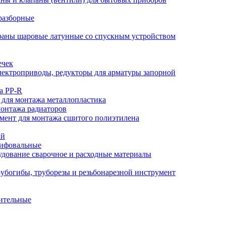
разборные
аны шаровые латунные со спускным устройством
ечек
ектроприводы, редукторы для арматуры запорной
а PP-R
 для монтажа металлопластика
монтажа радиаторов
мент для монтажа сшитого полиэтилена
ый
лифовальные
дование сварочное и расходные материалы
убогибы, труборезы и резьбонарезной инструмент
ительные