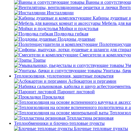
Ванны и сопутствующ
Венти
Инсталляции
Кабины душевые 
Мебель для ва
Мойки и подстолья
Подводка гибкая
Поддоны душевые
Полотенцесуши
Смесители и комплекту
Трапы
Ум
Унитазы, бач
Теплоизоляция, уплотнения, защитные покрытия
Асбокартон и пергамин
Паронит листовой
Прокладки
Теплоизол
Техпластина резиновая
Теплообменники и блочно-тепловые пункты
Блочные тепловые пункты