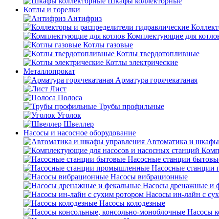
Шкафы коллекторные
Котлы и горелки
Антифриз
Коллект
Комплектующие для котло
Котлы газовые
Котлы твердотопливные
Котлы электрические
Металлопрокат
Арматура горячекатаная
Лист
Полоса
Трубы профильные
Уголок
Швеллер
Насосы и насосное оборудование
Автоматика и шкафы
Комп
Насосные станции бытовы
Насосные станции
Насосы вибрационные
Насосы дренажные и 
Насосы ин-лайн с су
Насосы колодезные
Насосы к