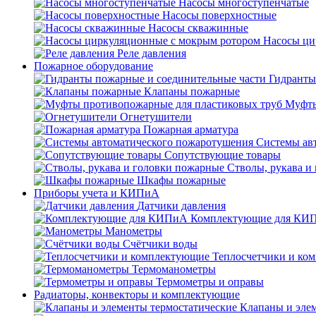
Насосы многоступенчатые
Насосы поверхностные
Насосы скважинные
Насосы ци
Реле давления
Пожарное оборудование
Гидранты
Клапаны пожарные
Муфты
Огнетушители
Пожарная арматура
Системы ав
Сопутствующие товары
Стволы, рукава и
Шкафы пожарные
Приборы учета и КИПиА
Датчики давления
Комплектующие для КИ
Манометры
Счётчики воды
Теплосчетчики и ко
Термоманометры
Термометры и оправы
Радиаторы, конвекторы и комплектующие
Клапаны и эле