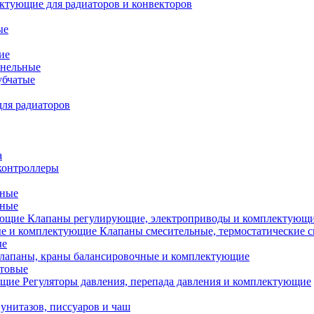
ктующие для радиаторов и конвекторов
ые
ие
анельные
убчатые
ля радиаторов
а
контроллеры
тные
ьные
Клапаны регулирующие, электроприводы и комплектующ
Клапаны смесительные, термостатические 
ые
лапаны, краны балансировочные и комплектующие
ытовые
Регуляторы давления, перепада давления и комплектующие
унитазов, писсуаров и чаш