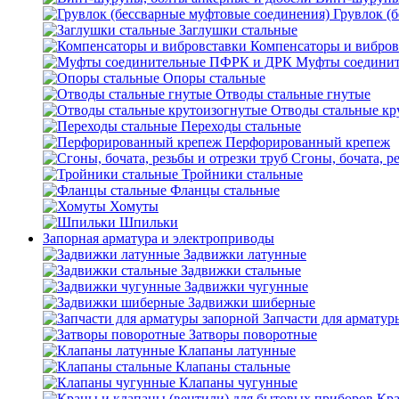
Грувлок (
Заглушки стальные
Компенсаторы и вибров
Муфты соедини
Опоры стальные
Отводы стальные гнутые
Отводы стальные кр
Переходы стальные
Перфорированный крепеж
Сгоны, бочата, р
Тройники стальные
Фланцы стальные
Хомуты
Шпильки
Запорная арматура и электроприводы
Задвижки латунные
Задвижки стальные
Задвижки чугунные
Задвижки шиберные
Запчасти для арматур
Затворы поворотные
Клапаны латунные
Клапаны стальные
Клапаны чугунные
Кра