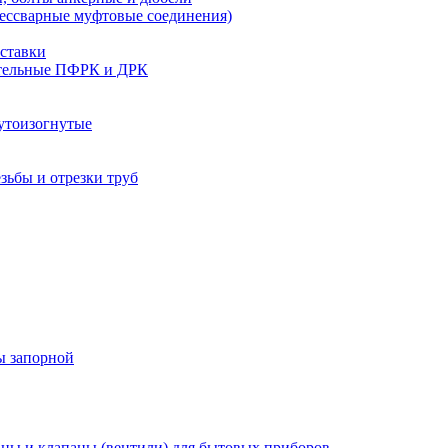
бессварные муфтовые соединения)
ставки
тельные ПФРК и ДРК
утоизогнутые
езьбы и отрезки труб
ы запорной
ны и клапаны (вентили) для бытовых приборов