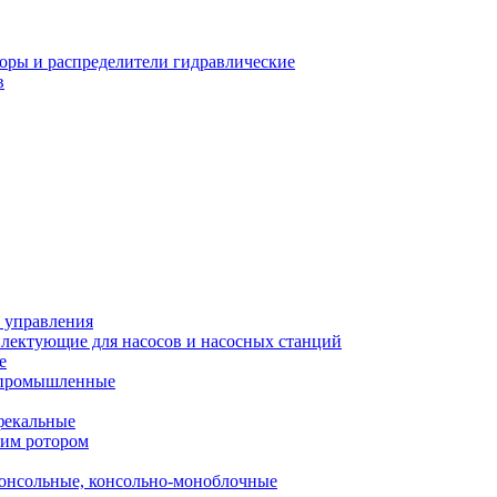
оры и распределители гидравлические
в
 управления
лектующие для насосов и насосных станций
е
 промышленные
фекальные
хим ротором
онсольные, консольно-моноблочные