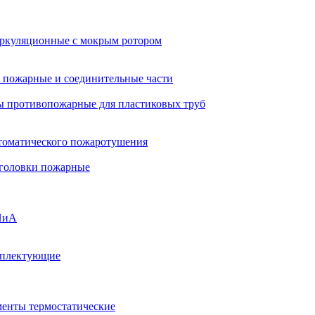
ркуляционные с мокрым ротором
 пожарные и соединительные части
 противопожарные для пластиковых труб
томатического пожаротушения
 головки пожарные
ПиА
мплектующие
менты термостатические