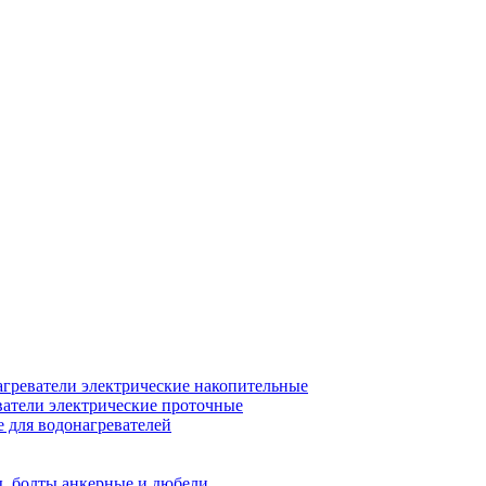
греватели электрические накопительные
атели электрические проточные
для водонагревателей
, болты анкерные и дюбели