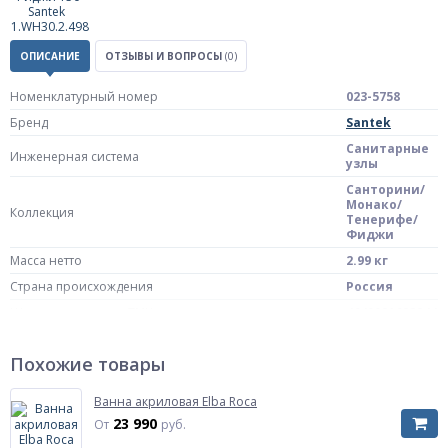
ОПИСАНИЕ
ОТЗЫВЫ И ВОПРОСЫ
(0)
Номенклатурный номер
023-5758
Бренд
Santek
Санитарные
Инженерная система
узлы
Санторини/
Монако/
Коллекция
Тенерифе/
Фиджи
Масса нетто
2.99 кг
Страна происхождения
Россия
Штрих-код на одну ТМЦ
4640021623244
панель
Комплект поставки
фронтальная
Похожие товары
для ванны
Артикул
1.WH30.2.498
Ванна акриловая Elba Roca
Длина, см
150
23 990
От
руб.
Высота от пола, мм