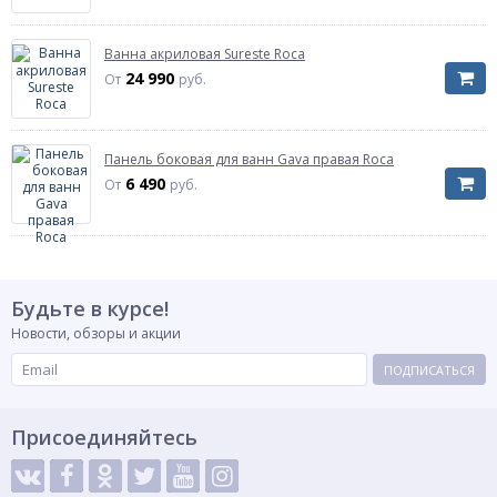
Высота от пола, мм
625
высота от пола до бортика ванны
Ванна акриловая Sureste Roca
24 990
От
руб.
Панель боковая для ванн Gava правая Roca
6 490
От
руб.
Будьте в курсе!
Новости, обзоры и акции
ПОДПИСАТЬСЯ
Присоединяйтесь