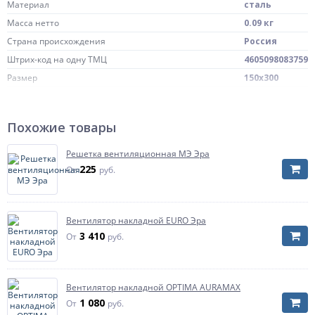
Материал
сталь
Масса нетто
0.09 кг
Страна происхождения
Россия
Штрих-код на одну ТМЦ
4605098083759
Размер
150х300
Артикул
1530МЭ
Цвет
черный
Похожие товары
Тип решетки
Тип решетки
Благодаря сьемной лицевой части разъёмная
Решетка вентиляционная МЭ Эра
неразъемная
решётка позволяет без демонтажа всего изделия
225
От
руб.
производить ревизионный осмотр и очистку
вентиляционного отверстия.
Вентилятор накладной EURO Эра
3 410
От
руб.
Вентилятор накладной OPTIMA AURAMAX
1 080
От
руб.