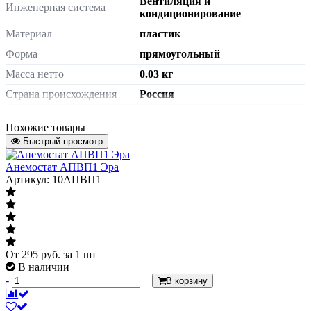
Вентиляция и
Инженерная система
кондиционирование
Материал
пластик
Форма
прямоугольный
Масса нетто
0.03 кг
Страна происхождения
Россия
Штрих-код на одну ТМЦ
4605098030326
Похожие товары
Размер
171х81
Быстрый просмотр
Артикул
A1708C
Анемостат АПВП1 Эра
Цвет
белый
Артикул: 10АПВП1
От
295
руб.
за 1 шт
В наличии
-
+
В корзину