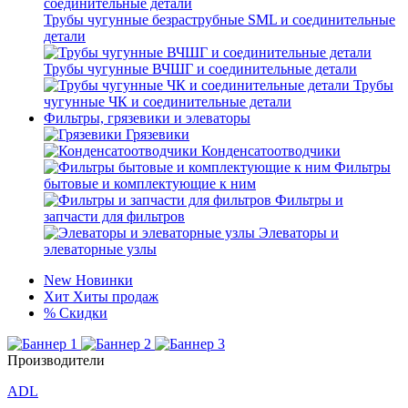
Трубы чугунные безраструбные SML и соединительные
детали
Трубы чугунные ВЧШГ и соединительные детали
Трубы
чугунные ЧК и соединительные детали
Фильтры, грязевики и элеваторы
Грязевики
Конденсатоотводчики
Фильтры
бытовые и комплектующие к ним
Фильтры и
запчасти для фильтров
Элеваторы и
элеваторные узлы
New
Новинки
Хит
Хиты продаж
%
Скидки
Производители
ADL