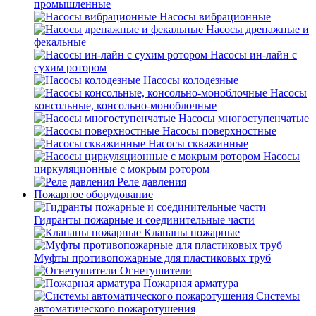
промышленные
Насосы вибрационные
Насосы дренажные и
фекальные
Насосы ин-лайн с
сухим ротором
Насосы колодезные
Насосы
консольные, консольно-моноблочные
Насосы многоступенчатые
Насосы поверхностные
Насосы скважинные
Насосы
циркуляционные с мокрым ротором
Реле давления
Пожарное оборудование
Гидранты пожарные и соединительные части
Клапаны пожарные
Муфты противопожарные для пластиковых труб
Огнетушители
Пожарная арматура
Системы
автоматического пожаротушения