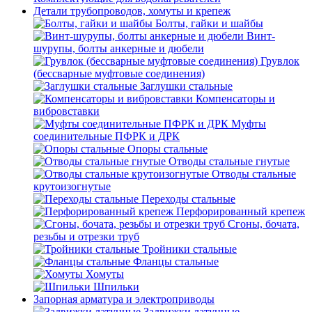
Детали трубопроводов, хомуты и крепеж
Болты, гайки и шайбы
Винт-
шурупы, болты анкерные и дюбели
Грувлок
(бессварные муфтовые соединения)
Заглушки стальные
Компенсаторы и
вибровставки
Муфты
соединительные ПФРК и ДРК
Опоры стальные
Отводы стальные гнутые
Отводы стальные
крутоизогнутые
Переходы стальные
Перфорированный крепеж
Сгоны, бочата,
резьбы и отрезки труб
Тройники стальные
Фланцы стальные
Хомуты
Шпильки
Запорная арматура и электроприводы
Задвижки латунные