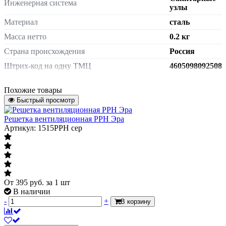
Инженерная система
узлы
Материал
сталь
Масса нетто
0.2 кг
Страна происхождения
Россия
Штрих-код на одну ТМЦ
4605098092508
Размер
D140
Похожие товары
Артикул
14RVM
Быстрый просмотр
Цвет
бежевый
Решетка вентиляционная РРН Эра
Тип решетки
Артикул: 1515РРН сер
Тип решетки
Благодаря сьемной лицевой части разъёмная
разъемная
решётка позволяет без демонтажа всего
изделия производить ревизионный осмотр и
очистку вентиляционного отверстия.
От
395
руб.
за 1 шт
В наличии
-
+
В корзину