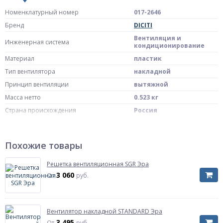
Номенклатурный номер
017-2646
Бренд
DICITI
Вентиляция и
Инженерная система
кондиционирование
Материал
пластик
Тип вентилятора
накладной
Принцип вентиляции
вытяжной
Масса нетто
0.523 кг
Страна происхождения
Россия
Штрих-код на одну ТМЦ
4605098003849
Комплект поставки
Вентилятор бытовой
Похожие товары
Вентилятор
применяется в
Решетка вентиляционная SGR Эра
помещениях как ванные
и туалетные комнаты,
3 060
От
руб.
кухни и помещения под
котельное
оборудование и
выполняет функцию
Примечание
вытяжного устройства,
Вентилятор накладной STANDARD Эра
гарантируя устойчивую
3 495
От
руб.