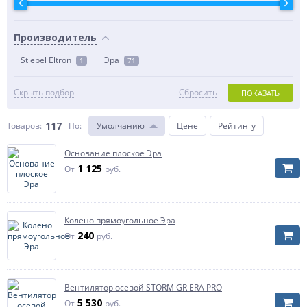
Производитель
Stiebel Eltron
Эра
1
71
Скрыть подбор
Сбросить
ПОКАЗАТЬ
117
Товаров:
По
:
Умолчанию
Цене
Рейтингу
Основание плоское Эра
1 125
От
руб.
Колено прямоугольное Эра
240
От
руб.
Вентилятор осевой STORM GR ERA PRO
5 530
От
руб.