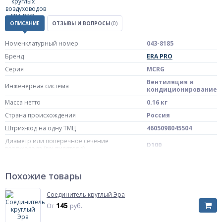
ОПИСАНИЕ
ОТЗЫВЫ И ВОПРОСЫ
(0)
Номенклатурный номер
043-8185
Бренд
ERA PRO
Серия
МСRG
Вентиляция и
Инженерная система
кондиционирование
Масса нетто
0.16 кг
Страна происхождения
Россия
Штрих-код на одну ТМЦ
4605098045504
Диаметр или поперечное сечение
D100
воздуховода (вентилятора)
Размер
М10/М8
Похожие товары
для круглых
Исполнение
воздуховодов
Соединитель круглый Эра
145
От
руб.