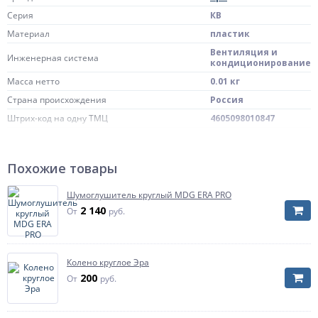
Серия
КВ
Материал
пластик
Вентиляция и
Инженерная система
кондиционирование
Масса нетто
0.01 кг
Страна происхождения
Россия
Штрих-код на одну ТМЦ
4605098010847
Диаметр или поперечное сечение
100х100/D100
воздуховода (вентилятора)
Похожие товары
Шумоглушитель круглый MDG ERA PRO
2 140
От
руб.
Колено круглое Эра
200
От
руб.