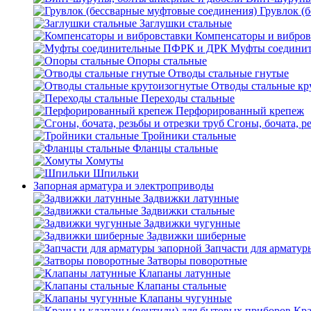
Грувлок (
Заглушки стальные
Компенсаторы и вибров
Муфты соедини
Опоры стальные
Отводы стальные гнутые
Отводы стальные кр
Переходы стальные
Перфорированный крепеж
Сгоны, бочата, р
Тройники стальные
Фланцы стальные
Хомуты
Шпильки
Запорная арматура и электроприводы
Задвижки латунные
Задвижки стальные
Задвижки чугунные
Задвижки шиберные
Запчасти для арматур
Затворы поворотные
Клапаны латунные
Клапаны стальные
Клапаны чугунные
Кра