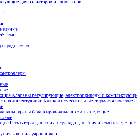
ктующие для радиаторов и конвекторов
ые
ие
анельные
убчатые
ля радиаторов
а
контроллеры
тные
ьные
Клапаны регулирующие, электроприводы и комплектующ
Клапаны смесительные, термостатические 
ые
лапаны, краны балансировочные и комплектующие
ытовые
Регуляторы давления, перепада давления и комплектующие
унитазов, писсуаров и чаш