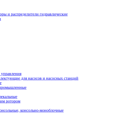
оры и распределители гидравлические
в
 управления
лектующие для насосов и насосных станций
е
 промышленные
фекальные
хим ротором
онсольные, консольно-моноблочные