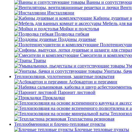
Ванны и сопутствующ
Венти
Инсталляции
Кабины душевые 
Мебель для ва
Мойки и подстолья
Подводка гибкая
Поддоны душевые
Полотенцесуши
Смесители и комплекту
Трапы
Ум
Унитазы, бач
Теплоизоляция, уплотнения, защитные покрытия
Асбокартон и пергамин
Паронит листовой
Прокладки
Теплоизол
Техпластина резиновая
Теплообменники и блочно-тепловые пункты
Блочные тепловые пункты