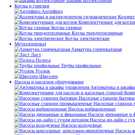
Шкафы коллекторные
Котлы и горелки
Антифриз
Коллект
Комплектующие для котло
Котлы газовые
Котлы твердотопливные
Котлы электрические
Металлопрокат
Арматура горячекатаная
Лист
Полоса
Трубы профильные
Уголок
Швеллер
Насосы и насосное оборудование
Автоматика и шкафы
Комп
Насосные станции бытовы
Насосные станции
Насосы вибрационные
Насосы дренажные и 
Насосы ин-лайн с су
Насосы колодезные
Насосы к