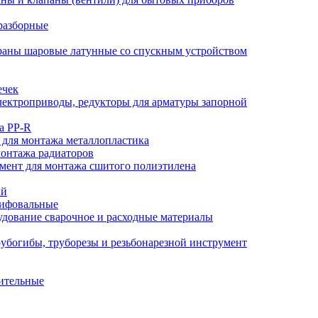
разборные
аны шаровые латунные со спускным устройством
ечек
ектроприводы, редукторы для арматуры запорной
а PP-R
 для монтажа металлопластика
монтажа радиаторов
мент для монтажа сшитого полиэтилена
ый
лифовальные
дование сварочное и расходные материалы
убогибы, труборезы и резьбонарезной инструмент
ительные