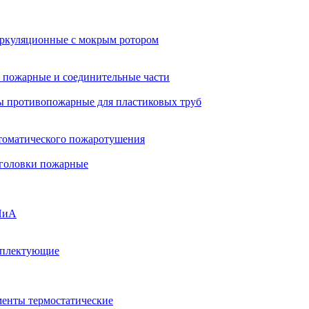
ркуляционные с мокрым ротором
 пожарные и соединительные части
 противопожарные для пластиковых труб
томатического пожаротушения
 головки пожарные
ПиА
мплектующие
менты термостатические