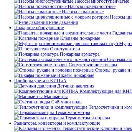
Насосы многоступенчатые
Насосы поверхностные
Насосы скважинные
Насосы ци
Реле давления
Пожарное оборудование
Гидранты
Клапаны пожарные
Муфты
Огнетушители
Пожарная арматура
Системы ав
Сопутствующие товары
Стволы, рукава и
Шкафы пожарные
Приборы учета и КИПиА
Датчики давления
Комплектующие для КИ
Манометры
Счётчики воды
Теплосчетчики и ко
Термоманометры
Термометры и оправы
Радиаторы, конвекторы и комплектующие
Клапаны и эле