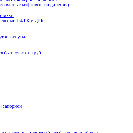
бессварные муфтовые соединения)
ставки
тельные ПФРК и ДРК
утоизогнутые
езьбы и отрезки труб
ы запорной
ны и клапаны (вентили) для бытовых приборов