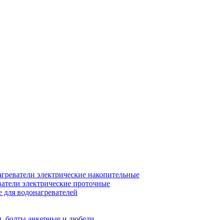
греватели электрические накопительные
атели электрические проточные
для водонагревателей
, болты анкерные и дюбели