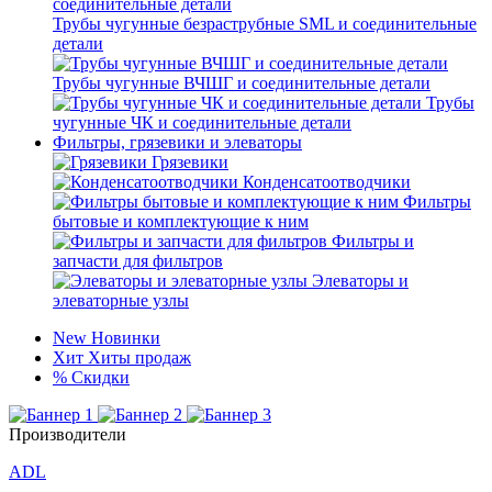
Трубы чугунные безраструбные SML и соединительные
детали
Трубы чугунные ВЧШГ и соединительные детали
Трубы
чугунные ЧК и соединительные детали
Фильтры, грязевики и элеваторы
Грязевики
Конденсатоотводчики
Фильтры
бытовые и комплектующие к ним
Фильтры и
запчасти для фильтров
Элеваторы и
элеваторные узлы
New
Новинки
Хит
Хиты продаж
%
Скидки
Производители
ADL