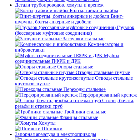
Детали трубопроводов, хомуты и крепеж
Болты, гайки и шайбы
Винт-
шурупы, болты анкерные и дюбели
Грувлок
(бессварные муфтовые соединения)
Заглушки стальные
Компенсаторы и
вибровставки
Муфты
соединительные ПФРК и ДРК
Опоры стальные
Отводы стальные гнутые
Отводы стальные
крутоизогнутые
Переходы стальные
Перфорированный крепеж
Сгоны, бочата,
резьбы и отрезки труб
Тройники стальные
Фланцы стальные
Хомуты
Шпильки
Запорная арматура и электроприводы
Задвижки латунные