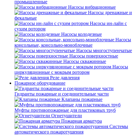
промышленные
Насосы вибрационные
Насосы дренажные и
фекальные
Насосы ин-лайн с
сухим ротором
Насосы колодезные
Насосы
консольные, консольно-моноблочные
Насосы многоступенчатые
Насосы поверхностные
Насосы скважинные
Насосы
циркуляционные с мокрым ротором
Реле давления
Пожарное оборудование
Гидранты пожарные и соединительные части
Клапаны пожарные
Муфты противопожарные для пластиковых труб
Огнетушители
Пожарная арматура
Системы
автоматического пожаротушения