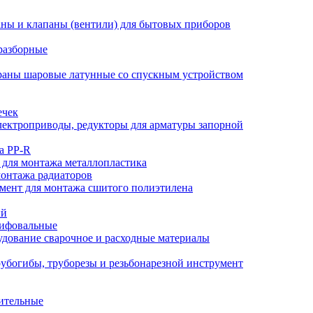
ны и клапаны (вентили) для бытовых приборов
разборные
аны шаровые латунные со спускным устройством
ечек
ектроприводы, редукторы для арматуры запорной
а PP-R
 для монтажа металлопластика
монтажа радиаторов
мент для монтажа сшитого полиэтилена
ый
лифовальные
дование сварочное и расходные материалы
убогибы, труборезы и резьбонарезной инструмент
ительные