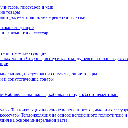
унитазов, писсуаров и чаш
ие товары
ляторы, вентиляционные решетки и лючки
и комплектующие
нных комнат и аксессуары
тели и комплектующие
Сифоны, выпуски, лотки душевые и шланги для с
ющие
ывальники, пьедесталы и сопутствующие товары
ки и сопутствующие товары
Набивка сальниковая, каболка и шнур асбестоцементный
Теплоизоляция на основе вспененного каучука и аксессуа
Теплоизоляция на основе вспененного полиэтилена и
яция на основе минеральной ваты