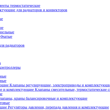
менты термостатические
ктующие для радиаторов и конвекторов
ые
ие
анельные
убчатые
ля радиаторов
а
контроллеры
тные
ьные
Клапаны регулирующие, электроприводы и комплектующ
Клапаны смесительные, термостатические 
ые
лапаны, краны балансировочные и комплектующие
ытовые
Регуляторы давления, перепада давления и комплектующие