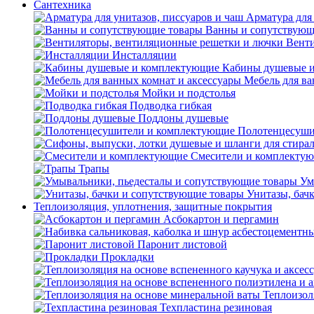
Сантехника
Арматура для 
Ванны и сопутствующ
Венти
Инсталляции
Кабины душевые 
Мебель для ва
Мойки и подстолья
Подводка гибкая
Поддоны душевые
Полотенцесуши
Смесители и комплекту
Трапы
Ум
Унитазы, бач
Теплоизоляция, уплотнения, защитные покрытия
Асбокартон и пергамин
Паронит листовой
Прокладки
Теплоизол
Техпластина резиновая