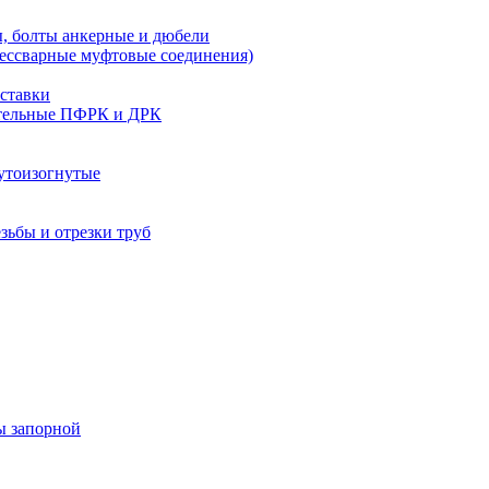
, болты анкерные и дюбели
бессварные муфтовые соединения)
ставки
тельные ПФРК и ДРК
утоизогнутые
езьбы и отрезки труб
ы запорной