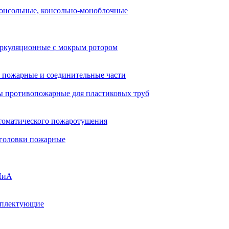
онсольные, консольно-моноблочные
ркуляционные с мокрым ротором
 пожарные и соединительные части
 противопожарные для пластиковых труб
томатического пожаротушения
 головки пожарные
ПиА
мплектующие