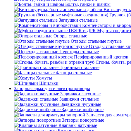
Болты, гайки и шайбы
Винт-шурупы
Грувлок (
Заглушки стальные
Компенсаторы и вибров
Муфты соедини
Опоры стальные
Отводы стальные гнутые
Отводы стальные кр
Переходы стальные
Перфорированный крепеж
Сгоны, бочата, р
Тройники стальные
Фланцы стальные
Хомуты
Шпильки
Запорная арматура и электроприводы
Задвижки латунные
Задвижки стальные
Задвижки чугунные
Задвижки шиберные
Запчасти для арматур
Затворы поворотные
Клапаны латунные
Клапаны стальные