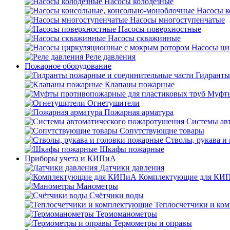
Насосы колодезные
Насосы к
Насосы многоступенчатые
Насосы поверхностные
Насосы скважинные
Насосы ци
Реле давления
Пожарное оборудование
Гидранты
Клапаны пожарные
Муфты
Огнетушители
Пожарная арматура
Системы ав
Сопутствующие товары
Стволы, рукава и
Шкафы пожарные
Приборы учета и КИПиА
Датчики давления
Комплектующие для КИ
Манометры
Счётчики воды
Теплосчетчики и ко
Термоманометры
Термометры и оправы