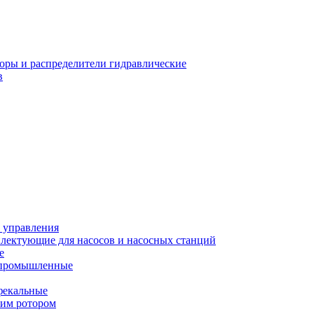
оры и распределители гидравлические
в
 управления
лектующие для насосов и насосных станций
е
 промышленные
фекальные
хим ротором