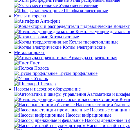
Узлы распределительные
Узлы смесительные
Шкафы коллекторные
Котлы и горелки
Антифриз
Коллект
Комплектующие для котло
Котлы газовые
Котлы твердотопливные
Котлы электрические
Металлопрокат
Арматура горячекатаная
Лист
Полоса
Трубы профильные
Уголок
Швеллер
Насосы и насосное оборудование
Автоматика и шкафы
Комп
Насосные станции бытовы
Насосные станции
Насосы вибрационные
Насосы дренажные и 
Насосы ин-лайн с су