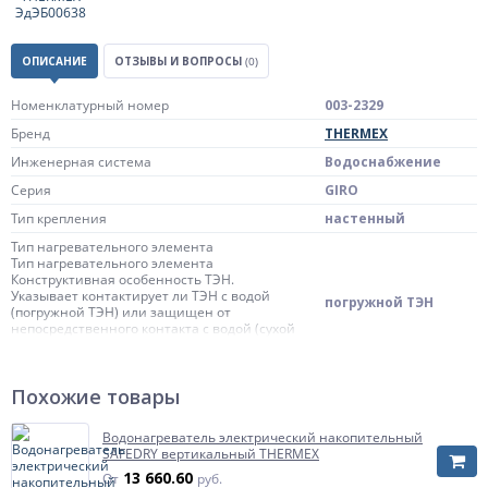
ОПИСАНИЕ
ОТЗЫВЫ И ВОПРОСЫ
(0)
Номенклатурный номер
003-2329
Бренд
THERMEX
Инженерная система
Водоснабжение
Серия
GIRO
Тип крепления
настенный
Тип нагревательного элемента
Тип нагревательного элемента
Конструктивная особенность ТЭН.
Указывает контактирует ли ТЭН с водой
погружной ТЭН
(погружной ТЭН) или защищен от
непосредственного контакта с водой (сухой
ТЭН)
Управление
механическое
Похожие товары
Диаметр присоединения
1/2"
Водонагреватель электрический накопительный
вертикальный|
Ориентация
SAFEDRY вертикальный THERMEX
горизонтальный
13 660.60
От
руб.
УЗО
нет