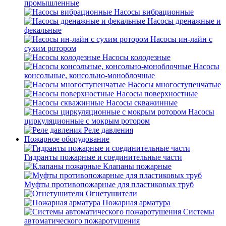
промышленные
Насосы вибрационные
Насосы дренажные и
фекальные
Насосы ин-лайн с
сухим ротором
Насосы колодезные
Насосы
консольные, консольно-моноблочные
Насосы многоступенчатые
Насосы поверхностные
Насосы скважинные
Насосы
циркуляционные с мокрым ротором
Реле давления
Пожарное оборудование
Гидранты пожарные и соединительные части
Клапаны пожарные
Муфты противопожарные для пластиковых труб
Огнетушители
Пожарная арматура
Системы
автоматического пожаротушения