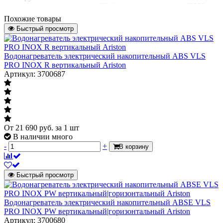
Указывает контактирует ли ТЭН с
погружной ТЭН
водой (погружной ТЭН) или защищен
Похожие товары
от непосредственного контакта с
Быстрый просмотр
водой (сухой ТЭН)
Управление
механическое
Водонагреватель электрический накопительный ABS VLS
PRO INOX R вертикальный Ariston
Диаметр присоединения
1/2"
Артикул: 3700687
Ориентация
вертикальный
УЗО
есть
Предохранительный клапан в
есть
комплекте
От
21 690
руб.
за 1 шт
Масса нетто
В наличии много
10.88 кг
-
+
В корзину
Страна происхождения
Китай
Штрих-код на одну ТМЦ
4670007714208
Быстрый просмотр
водонагреватель,
предохранительный
клапан типа GP,
Водонагреватель электрический накопительный ABSE VLS
Комплект поставки
руководство по
PRO INOX PW вертикальный|горизонтальный Ariston
эксплуатации,
Артикул: 3700680