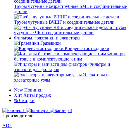
Трубы чугунные безраструбные SML и соединительные
детали
Трубы чугунные ВЧШГ и соединительные детали
Трубы
чугунные ЧК и соединительные детали
Фильтры, грязевики и элеваторы
Грязевики
Конденсатоотводчики
Фильтры
бытовые и комплектующие к ним
Фильтры и
запчасти для фильтров
Элеваторы и
элеваторные узлы
New
Новинки
Хит
Хиты продаж
%
Скидки
Производители
ADL