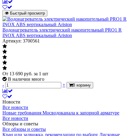
Время нагрева всего объема, мин
Быстрый просмотр
Время нагрева всего объема воды в
водонагревателя. В скобках указана
50 (Т=45 С)
разница температур, на сколько вода
Водонагреватель электрический накопительный PRO1 R
нагревается , например от 5С до 40С ,
INOX ABS вертикальный Ariston
в скобках указывается 35С
Артикул: 3700561
Высота, мм
580
Ширина, мм
434
Глубина, мм
268
От
13 690
руб.
за 1 шт
В наличии много
-
+
В корзину
Новости
Все новости
Новые требования Мосводоканала к запорной арматуре
Все новости
Обзоры и советы
Все обзоры и советы
Кран или задвижка, рекомендации по выбору
Дисковые