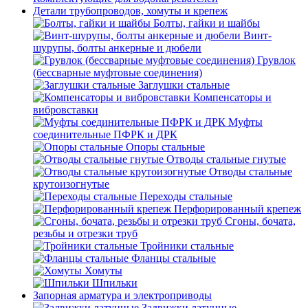
Детали трубопроводов, хомуты и крепеж
Болты, гайки и шайбы
Винт-
шурупы, болты анкерные и дюбели
Грувлок
(бессварные муфтовые соединения)
Заглушки стальные
Компенсаторы и
вибровставки
Муфты
соединительные ПФРК и ДРК
Опоры стальные
Отводы стальные гнутые
Отводы стальные
крутоизогнутые
Переходы стальные
Перфорированный крепеж
Сгоны, бочата,
резьбы и отрезки труб
Тройники стальные
Фланцы стальные
Хомуты
Шпильки
Запорная арматура и электроприводы
Задвижки латунные