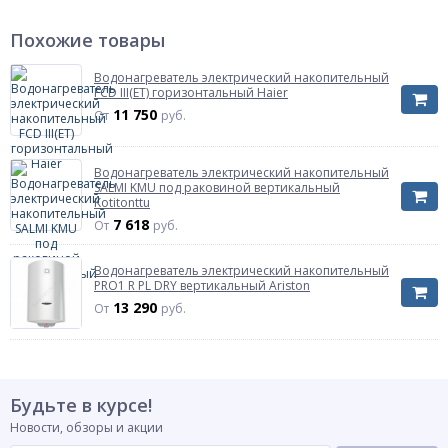
Управление
механическое
Похожие товары
Диаметр присоединения
1/2"
Ориентация
вертикальный
Водонагреватель электрический накопительный
FCD III(ET) горизонтальный Haier
УЗО
есть
11 750
От
руб.
Предохранительный клапан в комплекте
есть
Масса нетто
16.5 кг
Страна происхождения
Россия
Водонагреватель электрический накопительный
SALMI KMU под раковиной вертикальный
Штрих-код на одну ТМЦ
4670007715151
Kotitonttu
Модель
7 618
Nova 50 V
От
руб.
Объём
50 л
Водонагреватель электрический накопительный
Мощность
2 кВт
PRO1 R PL DRY вертикальный Ariston
Артикул
ЭдЭБ00260
13 290
От
руб.
Напряжение питания
220 В
Форм фактор
круглый
Будьте в курсе!
Новости, обзоры и акции