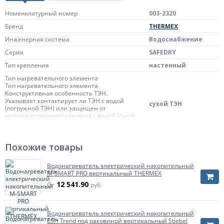
Номенклатурный номер
003-2320
Бренд
THERMEX
Инженерная система
Водоснабжение
Серия
SAFEDRY
Тип крепления
настенный
Тип нагревательного элемента
Тип нагревательного элемента
Конструктивная особенность ТЭН.
Указывает контактирует ли ТЭН с водой
сухой ТЭН
(погружной ТЭН) или защищен от
непосредственного контакта с водой (сухой
ТЭН)
Управление
механическое
Похожие товары
Диаметр присоединения
1/2"
Водонагреватель электрический накопительный
Ориентация
вертикальный
M-SMART PRO вертикальный THERMEX
УЗО
есть
12 541.90
От
руб.
Предохранительный клапан в комплекте
есть
Масса нетто
18.7 кг
Водонагреватель электрический накопительный
Страна происхождения
Китай
ESH Trend под раковиной вертикальный Stiebel