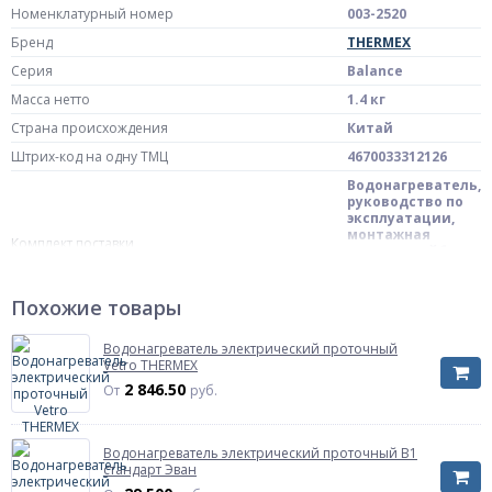
Номенклатурный номер
003-2520
Бренд
THERMEX
Серия
Balance
Масса нетто
1.4 кг
Страна происхождения
Китай
Штрих-код на одну ТМЦ
4670033312126
Водонагреватель,
руководство по
эксплуатации,
монтажная
Комплект поставки
панель, шайба,
дюбель,
уплотнитель,
фильтр
Похожие товары
Производительность
Производительность
Водонагреватель электрический проточный
3.4 л/мин
Количество литров нагреваемой воды в
Vetro THERMEX
проточном режиме за 1 минуту.
2 846.50
От
руб.
Мощность
6 кВт
Модель
Balance 6000
Водонагреватель электрический проточный В1
стандарт Эван
Тип крепления
настенный