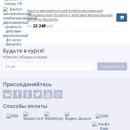
Масса нетто
0.133 кг
Вантуз автоматический комбинированный
Страна происхождения
Италия
двухкамерный тройного действия вертикальный
фл чугун Benarmo
Температура рабочей среды
до +110 oC
22 248
От
руб.
Диаметр
Диаметр
Ду 10
Характеризует условный диаметр
присоединяемого трубопровода
Будьте в курсе!
Давление
Давление
Ру10
Давление максимальное
Новости, обзоры и акции
ПОДПИСАТЬСЯ
Артикул
0500.012
Максимальная температура
110C
Размер резьбы
Присоединяйтесь
Размер резьбы
3/8"
Характеризует тип и размер
присоединительной резьбы
Способы оплаты