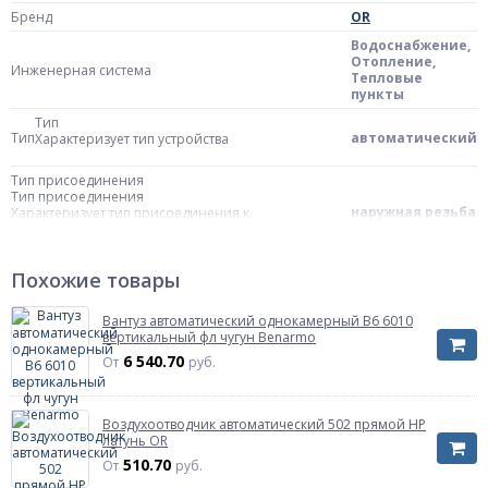
Бренд
OR
Водоснабжение,
Отопление,
Инженерная система
Тепловые
пункты
Тип
Тип
автоматический
Характеризует тип устройства
Тип присоединения
Тип присоединения
наружная резьба
Характеризует тип присоединения к
трубопроводу
Тип установки
Похожие товары
Тип установки
прямой
Характеризует вид подключения к
трубопроводу
Вантуз автоматический однокамерный В6 6010
вертикальный фл чугун Benarmo
6 540.70
Модель
500
От
руб.
Материал
Материал
латунь
Характеризует материал из которого
Воздухоотводчик автоматический 502 прямой НР
изготовлены основные детали корпуса
латунь OR
510.70
От
руб.
Корпус
латунь CW617N