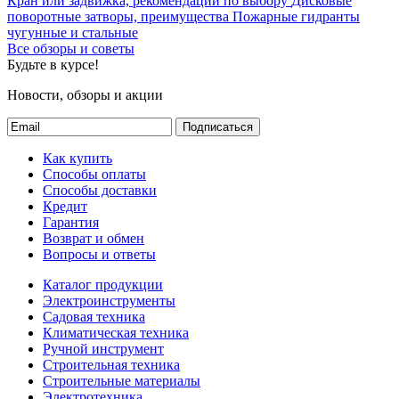
Кран или задвижка, рекомендации по выбору
Дисковые
присоединительной резьбы
поворотные затворы, преимущества
Пожарные гидранты
чугунные и стальные
Строительная высота
49
Все обзоры и советы
Будьте в курсе!
Новости, обзоры и акции
Подписаться
Как купить
Способы оплаты
Способы доставки
Кредит
Гарантия
Возврат и обмен
Вопросы и ответы
Каталог продукции
Электроинструменты
Садовая техника
Климатическая техника
Ручной инструмент
Строительная техника
Строительные материалы
Электротехника