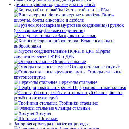
Детали трубопроводов, хомуты и крепеж
Болты, гайки и шайбы
Винт-
шурупы, болты анкерные и дюбели
Грувлок
(бессварные муфтовые соединения)
Заглушки стальные
Компенсаторы и
вибровставки
Муфты
соединительные ПФРК и ДРК
Опоры стальные
Отводы стальные гнутые
Отводы стальные
крутоизогнутые
Переходы стальные
Перфорированный крепеж
Сгоны, бочата,
резьбы и отрезки труб
Тройники стальные
Фланцы стальные
Хомуты
Шпильки
Запорная арматура и электроприводы
Задвижки латунные