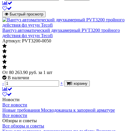
Гарантийный срок со дня производства
товара.
Быстрый просмотр
Диаметр
Диаметр
Вантуз автоматический двухкамерный PVT3200 тройного
Ду 25
действия фл чугун Tecofi
Характеризует условный диаметр
Артикул: PVT3200-0050
присоединяемого трубопровода
Давление
Давление
Ру14
Давление максимальное
От
80 263.90
руб.
за 1 шт
Сторона подключения
В наличии
правый
-
+
В корзину
Артикул
R200X001
Максимальная температура
120C
Новости
Строительная длина
60
Все новости
Новые требования Мосводоканала к запорной арматуре
Размер резьбы
Все новости
Размер резьбы
Обзоры и советы
1"
Все обзоры и советы
Характеризует тип и размер