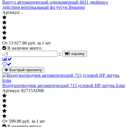
Вантуз автоматический однокамерный 6011 двойного
действия вертикальный фл чугун Benarmo
Тип установки
Артикул: -
Тип установки
угловой
Характеризует вид подключения к
трубопроводу
Модель
R200
От
13 617.80
руб.
за 1 шт
В наличии много
Материал
-
+
Материал
В корзину
латунь
Характеризует материал из которого
изготовлены основные детали корпуса
Быстрый просмотр
Корпус
латунь CW617N
Воздухоотводчик автоматический 715 угловой НР латунь Icma
Резьба
Артикул: 82715AD06
Резьба
по ГОСТ 6357-
Указывает нормативный документ по
81
которому изготовлена присоединительная
резьба
От
599.90
руб.
за 1 шт
В наличии много