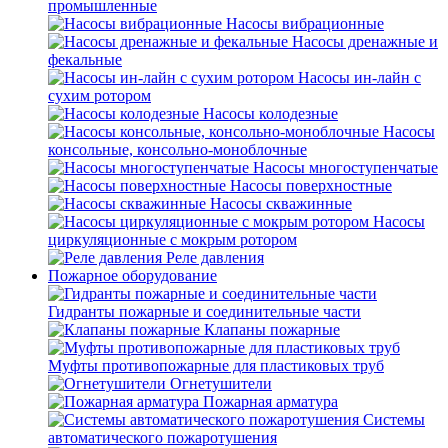
промышленные
Насосы вибрационные
Насосы дренажные и
фекальные
Насосы ин-лайн с
сухим ротором
Насосы колодезные
Насосы
консольные, консольно-моноблочные
Насосы многоступенчатые
Насосы поверхностные
Насосы скважинные
Насосы
циркуляционные с мокрым ротором
Реле давления
Пожарное оборудование
Гидранты пожарные и соединительные части
Клапаны пожарные
Муфты противопожарные для пластиковых труб
Огнетушители
Пожарная арматура
Системы
автоматического пожаротушения