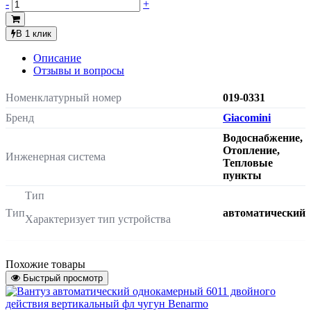
-
+
В 1 клик
Описание
Отзывы и вопросы
Номенклатурный номер
019-0331
Бренд
Giacomini
Водоснабжение,
Отопление,
Инженерная система
Тепловые
пункты
Тип
Тип
автоматический
Характеризует тип устройства
Тип присоединения
Тип присоединения
Похожие товары
наружная
Быстрый просмотр
Характеризует тип присоединения к
резьба
трубопроводу