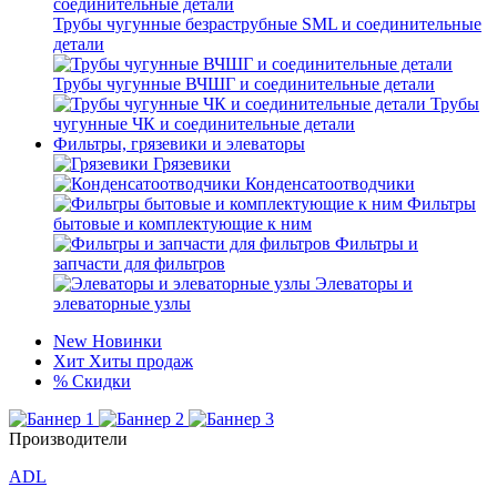
Трубы чугунные безраструбные SML и соединительные
детали
Трубы чугунные ВЧШГ и соединительные детали
Трубы
чугунные ЧК и соединительные детали
Фильтры, грязевики и элеваторы
Грязевики
Конденсатоотводчики
Фильтры
бытовые и комплектующие к ним
Фильтры и
запчасти для фильтров
Элеваторы и
элеваторные узлы
New
Новинки
Хит
Хиты продаж
%
Скидки
Производители
ADL