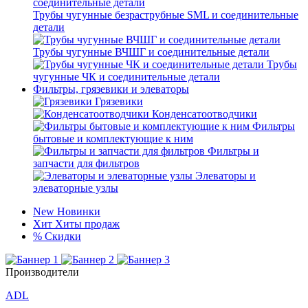
Трубы чугунные безраструбные SML и соединительные
детали
Трубы чугунные ВЧШГ и соединительные детали
Трубы
чугунные ЧК и соединительные детали
Фильтры, грязевики и элеваторы
Грязевики
Конденсатоотводчики
Фильтры
бытовые и комплектующие к ним
Фильтры и
запчасти для фильтров
Элеваторы и
элеваторные узлы
New
Новинки
Хит
Хиты продаж
%
Скидки
Производители
ADL