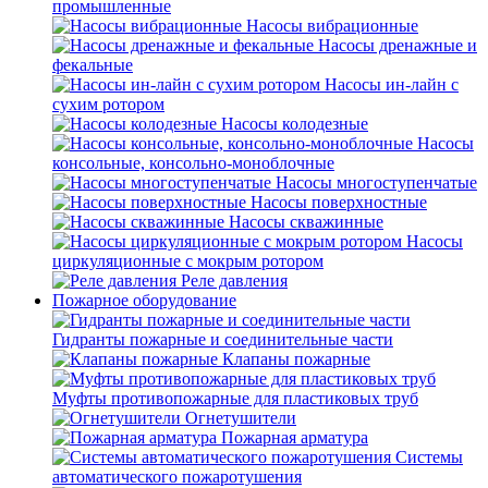
промышленные
Насосы вибрационные
Насосы дренажные и
фекальные
Насосы ин-лайн с
сухим ротором
Насосы колодезные
Насосы
консольные, консольно-моноблочные
Насосы многоступенчатые
Насосы поверхностные
Насосы скважинные
Насосы
циркуляционные с мокрым ротором
Реле давления
Пожарное оборудование
Гидранты пожарные и соединительные части
Клапаны пожарные
Муфты противопожарные для пластиковых труб
Огнетушители
Пожарная арматура
Системы
автоматического пожаротушения