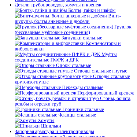
Детали трубопроводов, хомуты и крепеж
Болты, гайки и шайбы
Винт-
шурупы, болты анкерные и дюбели
Грувлок
(бессварные муфтовые соединения)
Заглушки стальные
Компенсаторы и
вибровставки
Муфты
соединительные ПФРК и ДРК
Опоры стальные
Отводы стальные гнутые
Отводы стальные
крутоизогнутые
Переходы стальные
Перфорированный крепеж
Сгоны, бочата,
резьбы и отрезки труб
Тройники стальные
Фланцы стальные
Хомуты
Шпильки
Запорная арматура и электроприводы
Задвижки латунные