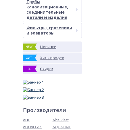
Трубы
канализационные,
соединительные
детали и изделия
Фильтры, грязевики
и элеваторы
Новинки
NEW
Хиты продаж
ХИТ
Скидки
%
Производители
ADL
Alca Plast
AQUAFLAX
AQUALINE