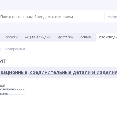
НОВОСТИ
АКЦИИ И СКИДКИ
ДОСТАВКА
ОПЛАТА
ПРОИЗВОДИ
Аквапромлит
ит
изационные, соединительные детали и издели
ки,
ждеприемники
трапы
гунные
вапромлит