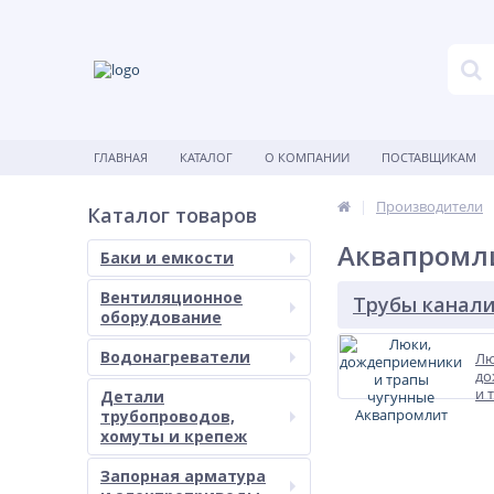
ГЛАВНАЯ
КАТАЛОГ
О КОМПАНИИ
ПОСТАВЩИКАМ
Производители
Каталог товаров
Аквапромл
Баки и емкости
Вентиляционное
Трубы канал
оборудование
Водонагреватели
Лю
до
и 
Детали
чу
трубопроводов,
Ак
хомуты и крепеж
Запорная арматура