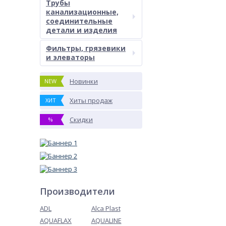
Трубы
канализационные,
соединительные
детали и изделия
Фильтры, грязевики
и элеваторы
Новинки
NEW
Хиты продаж
ХИТ
Скидки
%
Производители
ADL
Alca Plast
AQUAFLAX
AQUALINE