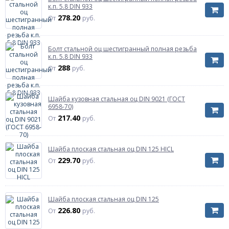
к.п. 5.8 DIN 933
278.20
От
руб.
Болт стальной оц шестигранный полная резьба
к.п. 5.8 DIN 933
288
От
руб.
Шайба кузовная стальная оц DIN 9021 (ГОСТ
6958-70)
217.40
От
руб.
Шайба плоская стальная оц DIN 125 HICL
229.70
От
руб.
Шайба плоская стальная оц DIN 125
226.80
От
руб.