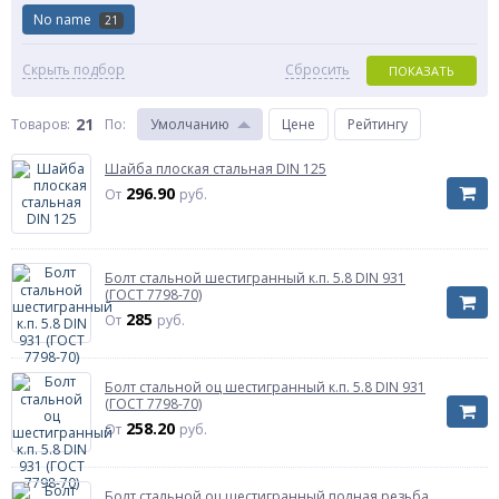
No name
21
Скрыть подбор
Сбросить
ПОКАЗАТЬ
21
Товаров:
По
:
Умолчанию
Цене
Рейтингу
Шайба плоская стальная DIN 125
296.90
От
руб.
Болт стальной шестигранный к.п. 5.8 DIN 931
(ГОСТ 7798-70)
285
От
руб.
Болт стальной оц шестигранный к.п. 5.8 DIN 931
(ГОСТ 7798-70)
258.20
От
руб.
Болт стальной оц шестигранный полная резьба