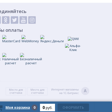
единяйтесь
бы оплаты
Интернет-магазины
Место для
Место для
A
счетчика
счетчика
на 1С-Битрикс
0
Моя корзина
0
ОФОРМИТЬ
руб.