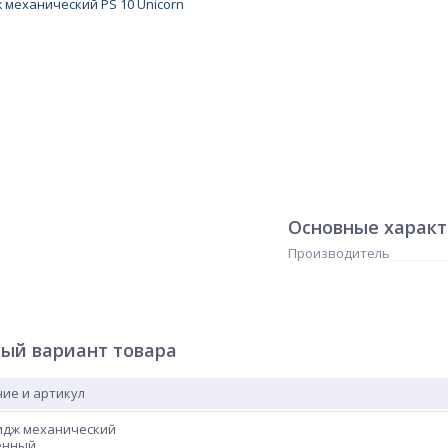
Основные харак
Производитель
ый вариант товара
ие и артикул
идж механический
енный