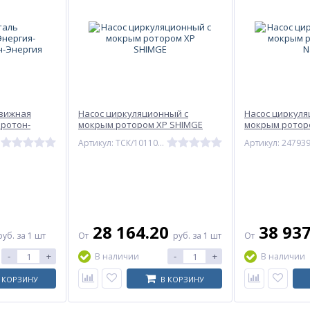
движная
Насос циркуляционный с
Насос циркуля
Протон-
мокрым ротором XP SHIMGE
мокрым роторо
Артикул: ТСК/10110100235
Артикул: 24793
28 164.20
38 93
руб.
за 1 шт
От
руб.
за 1 шт
От
-
+
-
+
В наличии
В наличии
 КОРЗИНУ
В КОРЗИНУ