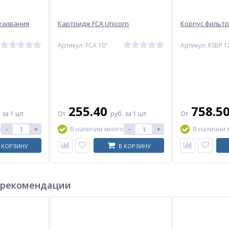
езивания
Картридж FCA Unicorn
Корпус фильтр
Артикул: FCA 10"
Артикул: KSBP 1
255.40
758.5
.
за 1 шт
От
руб.
за 1 шт
От
-
+
-
+
о
В наличии много
В наличии 
 КОРЗИНУ
В КОРЗИНУ
 рекомендации