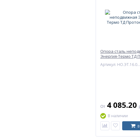
Опора сталь непо
Энергия-Термо ТД 
Энергия
Артикул: НО.ЭТ.16.015.21.2.C
4 085.20
От
В наличии
В