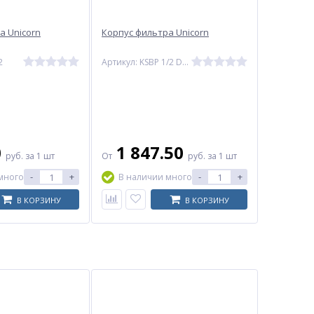
а Unicorn
Корпус фильтра Unicorn
2
Артикул: KSBP 1/2 DUO
0
1 847.50
руб.
за 1 шт
От
руб.
за 1 шт
-
+
-
+
много
В наличии много
В КОРЗИНУ
В КОРЗИНУ