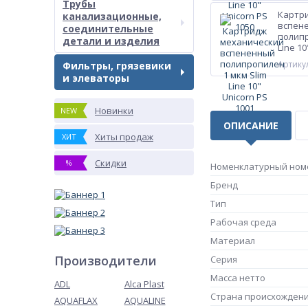
Трубы
Картр
канализационные,
вспен
соединительные
полипр
детали и изделия
Line 10
Артикул
Фильтры, грязевики
и элеваторы
Новинки
NEW
ОПИСАНИЕ
Хиты продаж
ХИТ
Скидки
%
Номенклатурный ном
Бренд
Тип
Рабочая среда
Материал
Производители
Серия
Масса нетто
ADL
Alca Plast
Страна происхожден
AQUAFLAX
AQUALINE