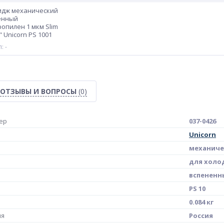
идж механический
енный
опилен 1 мкм Slim
" Unicorn PS 1001
: -
ОТЗЫВЫ И ВОПРОСЫ
(0)
ер
037-0426
Unicorn
механиче
для холо
вспененн
PS 10
0.084 кг
ия
Россия