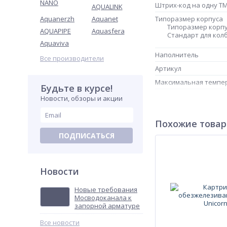
NANO
Штрих-код на одну Т
AQUALINK
Aquanerzh
Aquanet
Типоразмер корпуса
Типоразмер корп
AQUAPIPE
Aquasfera
Стандарт для кол
Aquaviva
Наполнитель
Все производители
Артикул
Максимальная темпе
Будьте в курсе!
Степень очистки
Новости, обзоры и акции
Похожие това
ПОДПИСАТЬСЯ
Новости
Новые требования
Мосводоканала к
запорной арматуре
Все новости