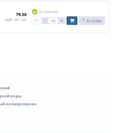
В наличии
79.30
руб.
за 1 шт
-
+
В 1 КЛИК
ский
дной воды
ый полипропилен