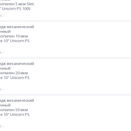
опилен 5 мкм Slim
" Unicorn PS 1005
: -
идж механический
енный
опилен 10 мкм
ne 10" Unicorn PS
: -
идж механический
енный
опилен 20 мкм
ne 10" Unicorn PS
: -
идж механический
енный
опилен 50 мкм
ne 10" Unicorn PS
: -