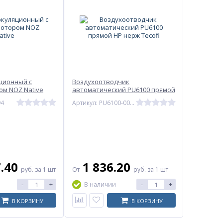
ционный с
Воздухоотводчик
м NOZ Native
автоматический PU6100 прямой
НР нерж Tecofi
94
Артикул: PU6100-0015
7.40
1 836.20
руб.
за 1 шт
От
руб.
за 1 шт
-
+
-
+
В наличии
В КОРЗИНУ
В КОРЗИНУ