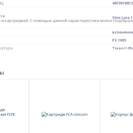
МЦ
4610018812
уса
Slim Line 1
б и картриджей. С помощью данной характеристики можно подобрать
вспененн
PS 1005
ратура
Тмакс=45
5 мкм
ры