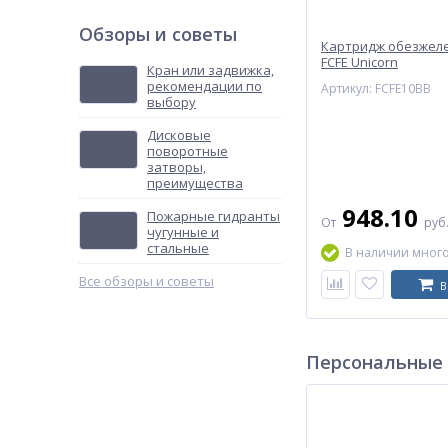
Обзоры и советы
Картридж обезжел
FCFE Unicorn
Кран или задвижка,
рекомендации по
Артикул: FCFE10BB
выбору
Дисковые
поворотные
затворы,
преимущества
948.10
Пожарные гидранты
От
руб
чугунные и
стальные
В наличии мног
Все обзоры и советы
В
Персональные