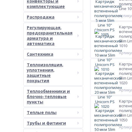
конвекторы и
полипр
комплектующие
Line 10
Артикул
Распродажа
Картр
Регулирующая,
вспен
предохранительная
полипр
арматура и
Slim Li
автоматика
1010
Артикул
Сантехника
Картр
Теплоизоляция,
вспен
уплотнения,
полипр
защитные
Slim Li
покрытия
1020
Артикул
Теплообменники и
блочно-тепловые
Картр
пункты
вспен
полипр
Теплые полы
Slim Li
1050
Трубы и фитинги
Артикул