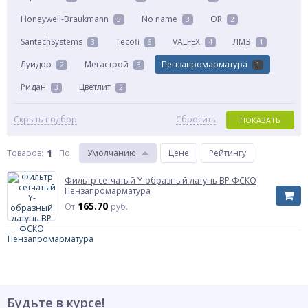
Honeywell-Braukmann
No name
OR
5
3
2
SantechSystems
Tecofi
VALFEX
ЛМЗ
3
6
4
1
Луидор
Мегастрой
Пензапромарматура
2
3
1
Ридан
Цветлит
3
2
Скрыть подбор
Сбросить
ПОКАЗАТЬ
1
Товаров:
По
:
Умолчанию
Цене
Рейтингу
Фильтр сетчатый Y-образный латунь ВР ФСКО
Пензапромарматура
165.70
От
руб.
Будьте в курсе!