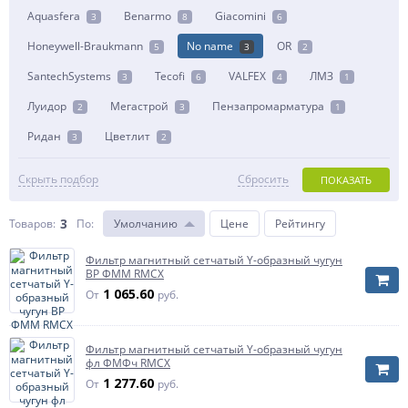
Aquasfera
Benarmo
Giacomini
3
8
6
Honeywell-Braukmann
No name
OR
5
3
2
SantechSystems
Tecofi
VALFEX
ЛМЗ
3
6
4
1
Луидор
Мегастрой
Пензапромарматура
2
3
1
Ридан
Цветлит
3
2
Скрыть подбор
Сбросить
ПОКАЗАТЬ
3
Товаров:
По
:
Умолчанию
Цене
Рейтингу
Фильтр магнитный сетчатый Y-образный чугун
ВР ФММ RMCX
1 065.60
От
руб.
Фильтр магнитный сетчатый Y-образный чугун
фл ФМФч RMCX
1 277.60
От
руб.