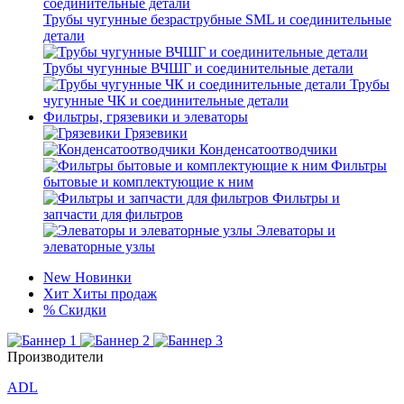
Трубы чугунные безраструбные SML и соединительные
детали
Трубы чугунные ВЧШГ и соединительные детали
Трубы
чугунные ЧК и соединительные детали
Фильтры, грязевики и элеваторы
Грязевики
Конденсатоотводчики
Фильтры
бытовые и комплектующие к ним
Фильтры и
запчасти для фильтров
Элеваторы и
элеваторные узлы
New
Новинки
Хит
Хиты продаж
%
Скидки
Производители
ADL