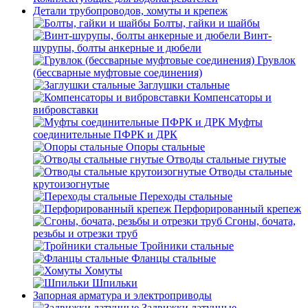
Детали трубопроводов, хомуты и крепеж
Болты, гайки и шайбы
Винт-
шурупы, болты анкерные и дюбели
Грувлок
(бессварные муфтовые соединения)
Заглушки стальные
Компенсаторы и
вибровставки
Муфты
соединительные ПФРК и ДРК
Опоры стальные
Отводы стальные гнутые
Отводы стальные
крутоизогнутые
Переходы стальные
Перфорированный крепеж
Сгоны, бочата,
резьбы и отрезки труб
Тройники стальные
Фланцы стальные
Хомуты
Шпильки
Запорная арматура и электроприводы
Задвижки латунные