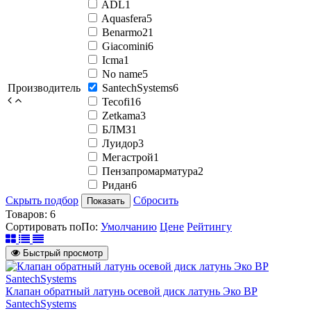
ADL
1
Aquasfera
5
Benarmo
21
Giacomini
6
Icma
1
No name
5
Производитель
SantechSystems
6
Tecofi
16
Zetkama
3
БЛМЗ
1
Луидор
3
Мегастрой
1
Пензапромарматура
2
Ридан
6
Скрыть подбор
Сбросить
Показать
Товаров:
6
Сортировать по
По
:
Умолчанию
Цене
Рейтингу
Быстрый просмотр
Клапан обратный латунь осевой диск латунь Эко ВР
SantechSystems