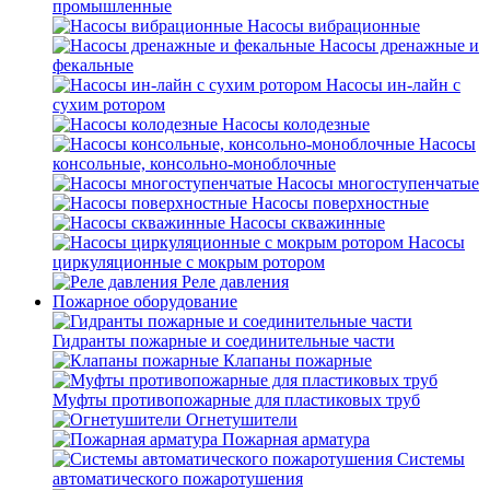
промышленные
Насосы вибрационные
Насосы дренажные и
фекальные
Насосы ин-лайн с
сухим ротором
Насосы колодезные
Насосы
консольные, консольно-моноблочные
Насосы многоступенчатые
Насосы поверхностные
Насосы скважинные
Насосы
циркуляционные с мокрым ротором
Реле давления
Пожарное оборудование
Гидранты пожарные и соединительные части
Клапаны пожарные
Муфты противопожарные для пластиковых труб
Огнетушители
Пожарная арматура
Системы
автоматического пожаротушения