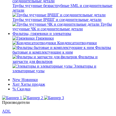
Трубы чугунные безраструбные SML и соединительные
детали
Трубы чугунные ВЧШГ и соединительные детали
Трубы
чугунные ЧК и соединительные детали
Фильтры, грязевики и элеваторы
Грязевики
Конденсатоотводчики
Фильтры
бытовые и комплектующие к ним
Фильтры и
запчасти для фильтров
Элеваторы и
элеваторные узлы
New
Новинки
Хит
Хиты продаж
%
Скидки
Производители
ADL