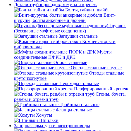
Детали трубопроводов, хомуты и крепеж
Болты, гайки и шайбы
Винт-
шурупы, болты анкерные и дюбели
Грувлок
(бессварные муфтовые соединения)
Заглушки стальные
Компенсаторы и
вибровставки
Муфты
соединительные ПФРК и ДРК
Опоры стальные
Отводы стальные гнутые
Отводы стальные
крутоизогнутые
Переходы стальные
Перфорированный крепеж
Сгоны, бочата,
резьбы и отрезки труб
Тройники стальные
Фланцы стальные
Хомуты
Шпильки
Запорная арматура и электроприводы
Задвижки латунные