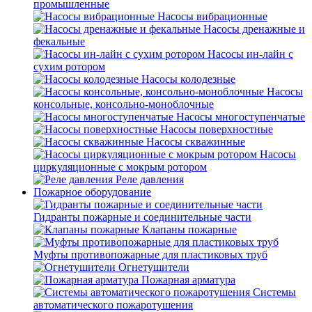
промышленные
Насосы вибрационные
Насосы дренажные и
фекальные
Насосы ин-лайн с
сухим ротором
Насосы колодезные
Насосы
консольные, консольно-моноблочные
Насосы многоступенчатые
Насосы поверхностные
Насосы скважинные
Насосы
циркуляционные с мокрым ротором
Реле давления
Пожарное оборудование
Гидранты пожарные и соединительные части
Клапаны пожарные
Муфты противопожарные для пластиковых труб
Огнетушители
Пожарная арматура
Системы
автоматического пожаротушения