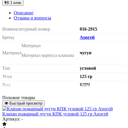
В 1 клик
Описание
Отзывы и вопросы
Номенклатурный номер
016-2915
Бренд
Апогей
Материал
Материал
чугун
Материал корпуса клапана
Тип
угловой
Угол
125 гр
Вид
КПЧ
Масса нетто
1.69 кг
Похожие товары
Страна происхождения
Россия
Быстрый просмотр
Диаметр
Ду 65
Клапан пожарный чугун КПК угловой 125 гр Апогей
Давление
1,6 МПа
Артикул: -
Тип присоединения
цапка-цапка