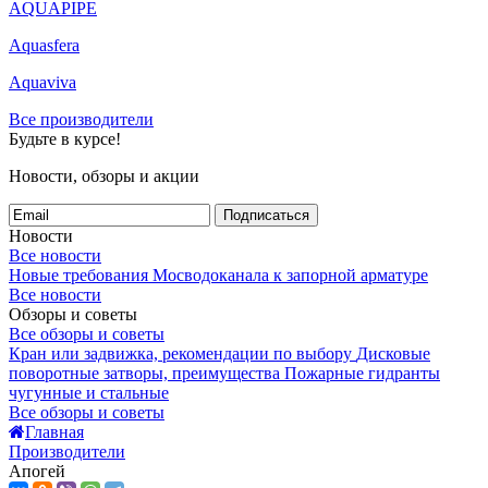
AQUAPIPE
Aquasfera
Aquaviva
Все производители
Будьте в курсе!
Новости, обзоры и акции
Подписаться
Новости
Все новости
Новые требования Мосводоканала к запорной арматуре
Все новости
Обзоры и советы
Все обзоры и советы
Кран или задвижка, рекомендации по выбору
Дисковые
поворотные затворы, преимущества
Пожарные гидранты
чугунные и стальные
Все обзоры и советы
Главная
Производители
Апогей