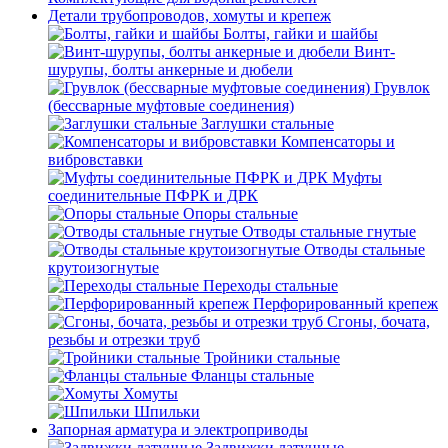
Детали трубопроводов, хомуты и крепеж
Болты, гайки и шайбы
Винт-
шурупы, болты анкерные и дюбели
Грувлок
(бессварные муфтовые соединения)
Заглушки стальные
Компенсаторы и
вибровставки
Муфты
соединительные ПФРК и ДРК
Опоры стальные
Отводы стальные гнутые
Отводы стальные
крутоизогнутые
Переходы стальные
Перфорированный крепеж
Сгоны, бочата,
резьбы и отрезки труб
Тройники стальные
Фланцы стальные
Хомуты
Шпильки
Запорная арматура и электроприводы
Задвижки латунные