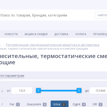
НОВОСТИ
АКЦИИ И СКИДКИ
ДОСТАВКА
ОПЛАТА
ПРОИЗВО
в
Регулирующая, предохранительная арматура и автоматика
ные, термостатические смесительные и комплектующие
месительные, термостатические см
ующие
 по параметрам
от
до
Far
Giacomini
Icma
Ogint
OR
1
4
2
4
2