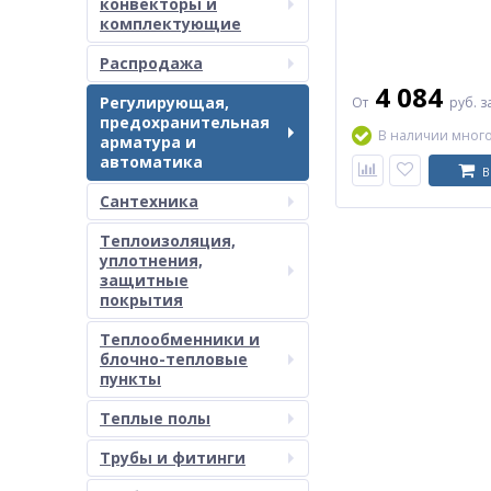
конвекторы и
комплектующие
Распродажа
4 084
Регулирующая,
От
руб.
з
предохранительная
В наличии мног
арматура и
автоматика
В
Сантехника
Теплоизоляция,
уплотнения,
защитные
покрытия
Теплообменники и
блочно-тепловые
пункты
Теплые полы
Трубы и фитинги