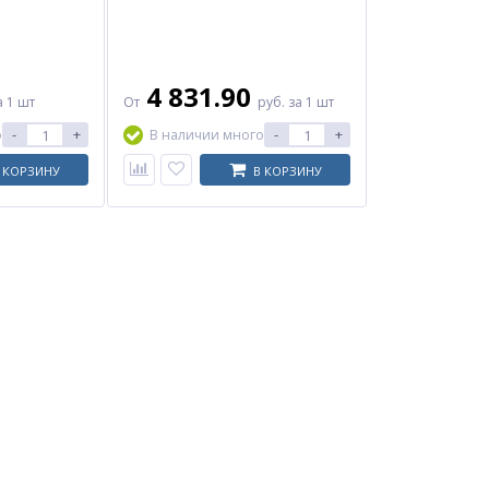
4 831.90
а 1 шт
От
руб.
за 1 шт
-
+
-
+
о
В наличии много
 КОРЗИНУ
В КОРЗИНУ