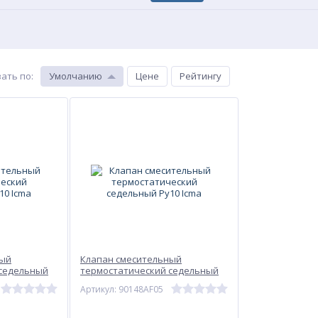
ать по
:
Умолчанию
Цене
Рейтингу
ный
Клапан смесительный
 седельный
термостатический седельный
Ру10 Icma
Артикул: 90148AF05