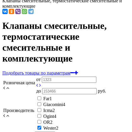
Клапаны смесительные, термостатические смесительные и
комплектующие
Клапаны смесительные,
термостатические
смесительные и
комплектующие
Подобрать товары по параметрам
от
Розничная цена
до
руб.
Far
1
Giacomini
4
Производитель
Icma
2
Ogint
4
OR
2
Wester
2