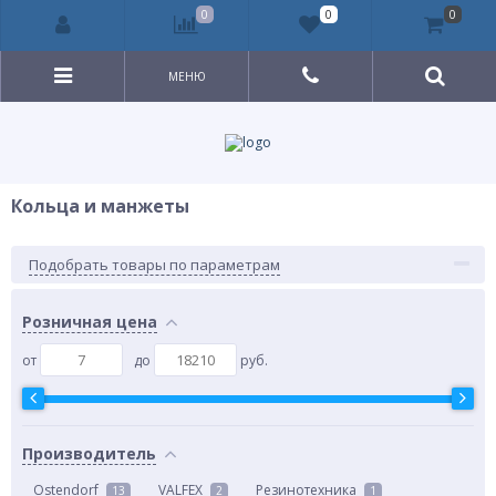
0
0
0
МЕНЮ
Кольца и манжеты
Подобрать товары по параметрам
Розничная цена
от
до
руб.
Производитель
Ostendorf
VALFEX
Резинотехника
13
2
1