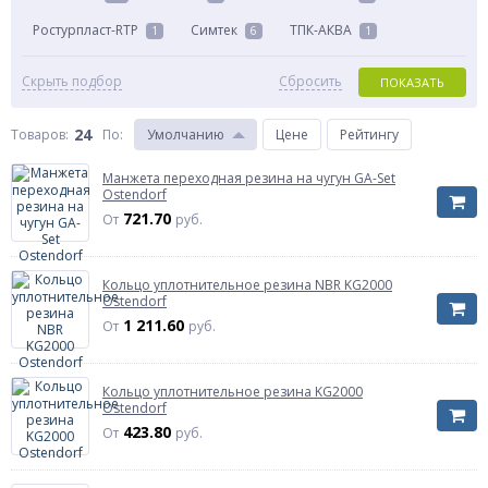
Ростурпласт-RTP
Симтек
ТПК-АКВА
1
6
1
Скрыть подбор
Сбросить
ПОКАЗАТЬ
24
Товаров:
По
:
Умолчанию
Цене
Рейтингу
Манжета переходная резина на чугун GA-Set
Ostendorf
721.70
От
руб.
Кольцо уплотнительное резина NBR KG2000
Ostendorf
1 211.60
От
руб.
Кольцо уплотнительное резина KG2000
Ostendorf
423.80
От
руб.