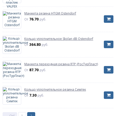
Манжета резина HTGM Ostendorf
76.70
От
руб.
Кольцо уплотнительное Skolan dB Ostendorf
364.80
От
руб.
Манжета переходная резина RTP (РосТурПласт)
87.70
От
руб.
Кольцо уплотнительное резина Симтек
7.30
От
руб.
← Ctrl
1
2