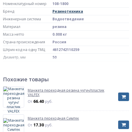
Номенклатурный номер
108-1800
Бренд
Резинотехника
Инженерная система
Водоотведение
Материал
резина
Масса нетто
0.008 кг
Страна происхождения
Россия
Штрих-код на одну ТМЦ
4612742110259
Диаметр, мм
50
Артикул
401693094
Похожие товары
Манжета переходная резина чугун/пластик
VALFEX
66.40
От
руб.
Манжета переходная Симтек
17.30
От
руб.