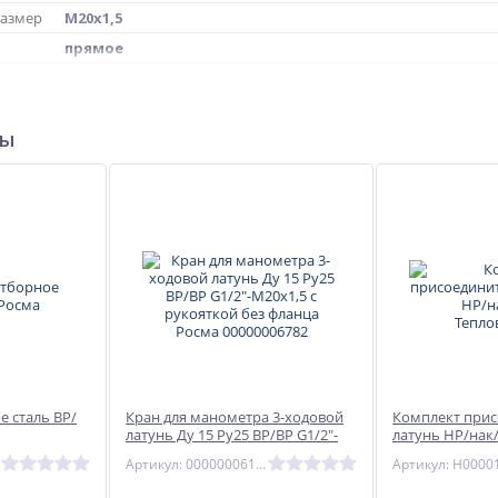
размер
М20х1,5
прямое
00000003130
ры
е сталь ВР/
Кран для манометра 3-ходовой
Комплект при
латунь Ду 15 Ру25 ВР/ВР G1/2"-
латунь НР/нак
М20х1,5 с рукояткой без фланца
Тепловодохра
Артикул: 00000006160
Артикул: Н0000
Росма 00000006782