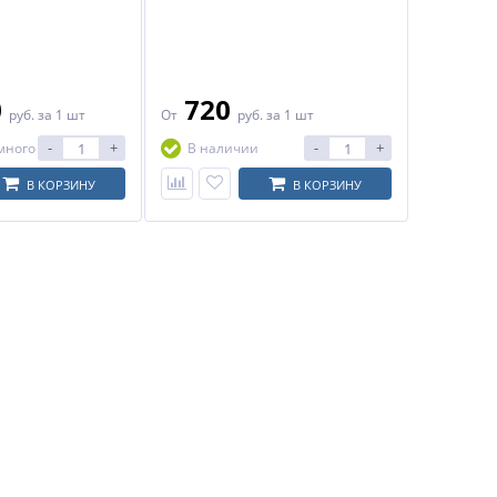
0
720
руб.
за 1 шт
От
руб.
за 1 шт
-
+
-
+
много
В наличии
В КОРЗИНУ
В КОРЗИНУ