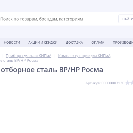
НОВОСТИ
АКЦИИ И СКИДКИ
ДОСТАВКА
ОПЛАТА
ПРОИЗВОДИ
Приборы учета и КИПиА
Комплектующие для КИПиА
е сталь ВР/НР Росма
 отборное сталь ВР/НР Росма
Артикул: 00000003130