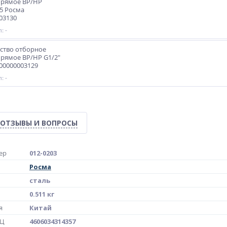
прямое ВР/НР
5 Росма
03130
: -
ство отборное
прямое ВР/НР G1/2"
00000003129
: -
ОТЗЫВЫ И ВОПРОСЫ
ер
012-0203
Росма
сталь
0.511 кг
я
Китай
МЦ
4606034314357