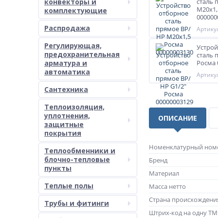
конвекторы и
сталь 
М20х1,
комплектующие
000000
Распродажа
Артикул
Регулирующая,
Устрой
предохранительная
сталь 
арматура и
Росма 
автоматика
Артикул
Сантехника
Теплоизоляция,
уплотнения,
ОПИСАНИЕ
защитные
покрытия
Номенклатурный ном
Теплообменники и
блочно-тепловые
Бренд
пункты
Материал
Теплые полы
Масса нетто
Страна происхождени
Трубы и фитинги
Штрих-код на одну Т