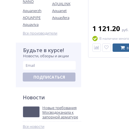
NANO
AQUALINK
Aquanerzh
Aquanet
AQUAPIPE
Aquasfera
Aquaviva
1 121.20
руб
Все производители
В наличии много
В
Будьте в курсе!
Новости, обзоры и акции
ПОДПИСАТЬСЯ
Новости
Новые требования
Мосводоканала к
запорной арматуре
Все новости