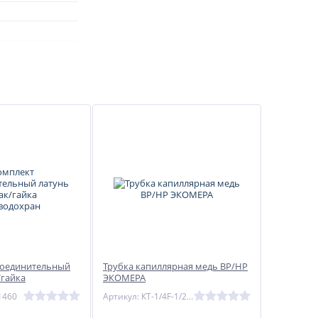
соединительный
Трубка капиллярная медь ВР/НР
/гайка
ЭКОМЕРА
н
1460
Артикул: КТ-1/4F-1/2G-1