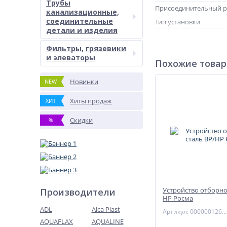
Трубы
Присоединительный 
канализационные,
соединительные
Тип установки
детали и изделия
Артикул
Фильтры, грязевики
и элеваторы
Похожие това
Новинки
NEW
Хиты продаж
ХИТ
Скидки
%
Устройство отборно
Производители
НР Росма
ADL
Alca Plast
Артикул: 00000012664
AQUAFLAX
AQUALINE