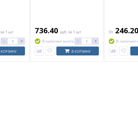
736.40
246.2
.
за 1 шт
руб.
за 1 шт
От
-
+
-
+
В наличии много
В наличии 
 КОРЗИНУ
В КОРЗИНУ