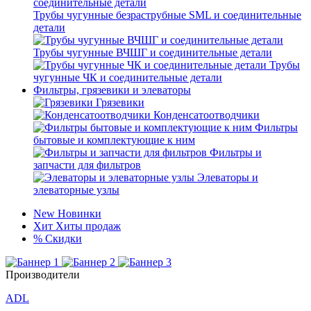
Трубы чугунные безраструбные SML и соединительные
детали
Трубы чугунные ВЧШГ и соединительные детали
Трубы
чугунные ЧК и соединительные детали
Фильтры, грязевики и элеваторы
Грязевики
Конденсатоотводчики
Фильтры
бытовые и комплектующие к ним
Фильтры и
запчасти для фильтров
Элеваторы и
элеваторные узлы
New
Новинки
Хит
Хиты продаж
%
Скидки
Производители
ADL