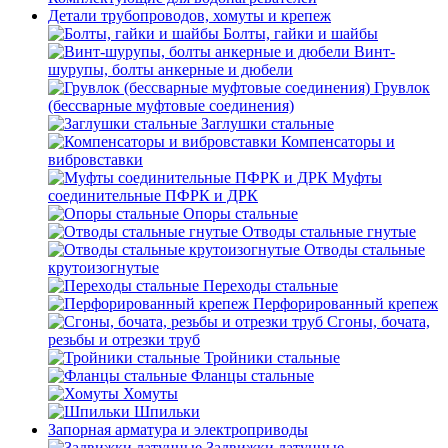
Детали трубопроводов, хомуты и крепеж
Болты, гайки и шайбы
Винт-
шурупы, болты анкерные и дюбели
Грувлок
(бессварные муфтовые соединения)
Заглушки стальные
Компенсаторы и
вибровставки
Муфты
соединительные ПФРК и ДРК
Опоры стальные
Отводы стальные гнутые
Отводы стальные
крутоизогнутые
Переходы стальные
Перфорированный крепеж
Сгоны, бочата,
резьбы и отрезки труб
Тройники стальные
Фланцы стальные
Хомуты
Шпильки
Запорная арматура и электроприводы
Задвижки латунные