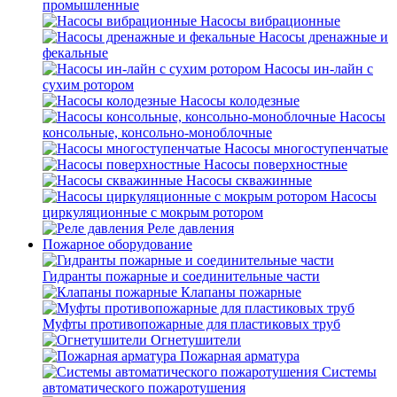
промышленные
Насосы вибрационные
Насосы дренажные и
фекальные
Насосы ин-лайн с
сухим ротором
Насосы колодезные
Насосы
консольные, консольно-моноблочные
Насосы многоступенчатые
Насосы поверхностные
Насосы скважинные
Насосы
циркуляционные с мокрым ротором
Реле давления
Пожарное оборудование
Гидранты пожарные и соединительные части
Клапаны пожарные
Муфты противопожарные для пластиковых труб
Огнетушители
Пожарная арматура
Системы
автоматического пожаротушения