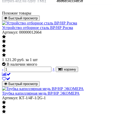
Штрих-код на одну ТМЦ
4606034334850
Присоединительный размер
М20х1,5
Похожие товары
Строительная длина
30мм
Быстрый просмотр
Тип установки
прямое
Устройство отборное сталь ВР/НР Росма
для термометра
Артикул: 00000012664
биметаллического,
Исполнение
манометра и датчика
давления
1 121.20
руб.
за 1 шт
В наличии много
-
+
В корзину
Быстрый просмотр
Трубка капиллярная медь ВР/НР ЭКОМЕРА
Артикул: КТ-1/4F-1/2G-1