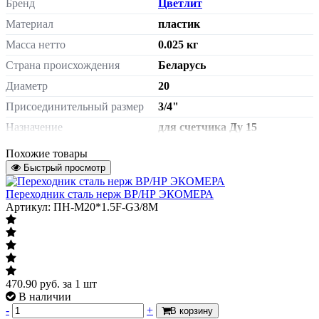
Бренд
Цветлит
Материал
пластик
Масса нетто
0.025 кг
Страна происхождения
Беларусь
Диаметр
20
Присоединительный размер
3/4"
Назначение
для счетчика Ду 15
Строительная длина
80мм
Похожие товары
Артикул
Быстрый просмотр
ZW90006
Переходник сталь нерж ВР/НР ЭКОМЕРА
Артикул: ПН-M20*1.5F-G3/8M
470.90
руб.
за 1 шт
В наличии
-
+
В корзину