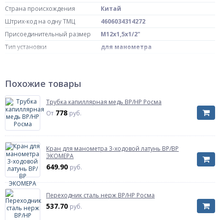
Страна происхождения
Китай
Штрих-код на одну ТМЦ
4606034314272
Присоединительный размер
М12х1,5х1/2"
Тип установки
для манометра
Артикул
00000024806
Похожие товары
Трубка капиллярная медь ВР/НР Росма
778
От
руб.
Кран для манометра 3-ходовой латунь ВР/ВР
ЭКОМЕРА
649.90
руб.
Переходник сталь нерж ВР/НР Росма
537.70
руб.