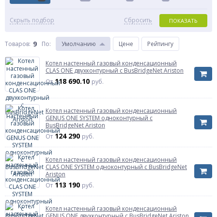
Скрыть подбор
Сбросить
ПОКАЗАТЬ
9
Товаров:
По
:
Умолчанию
Цене
Рейтингу
Котел настенный газовый конденсационный
CLAS ONE двухконтурный с BusBridgeNet Ariston
118 690.10
От
руб.
Котел настенный газовый конденсационный
GENUS ONE SYSTEM одноконтурный с
BusBridgeNet Ariston
124 290
От
руб.
Котел настенный газовый конденсационный
CLAS ONE SYSTEM одноконтурный с BusBridgeNet
Ariston
113 190
От
руб.
Котел настенный газовый конденсационный
GENUS ONE двухконтурный с BusBridgeNet Ariston