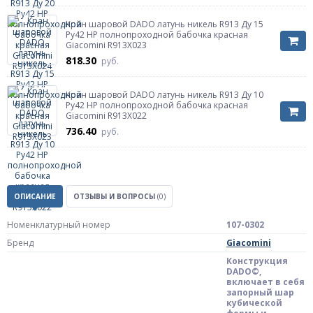
Кран шаровой DADO латунь никель R913 Ду 15
Ру42 НР полнопроходной бабочка красная
Giacomini R913X023
818.30
руб.
Кран шаровой DADO латунь никель R913 Ду 10
Ру42 НР полнопроходной бабочка красная
Giacomini R913X022
736.40
руб.
ОПИСАНИЕ
ОТЗЫВЫ И ВОПРОСЫ
(0)
Номенклатурный номер
107-0302
Бренд
Giacomini
Конструкция
DADO©,
включает в себя
запорный шар
кубической