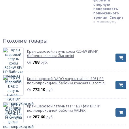
формы и
опорную
поверхность
пониженного
трения. Сводит
к минимуму
воздействие
Описание
отложений, со
временем
возникающих на
Похожие товары
элементах
крана,
Кран шаровой латунь хром R254W ВР/НР
затрудняющих
бабочка зеленая Giacomini
его открывание,
и
788
От
руб.
повреждающих
при этом
уплотнительные
прокладки.
Кран шаровой DADO латунь никель R951 ВР
полнопроходной бабочка красная Giacomini
Водоснабжение,
772.10
От
руб.
Отопление,
Тепловые
Инженерная система
пункты,
Пожаротушение,
Кран шаровой латунь газ 11Б27фтМ ВР/НР
Санитарные
полнопроходной бабочка VALFEX
узлы
287.60
От
руб.
Тип
Тип
шар DADO
Характеризует тип затворного органа