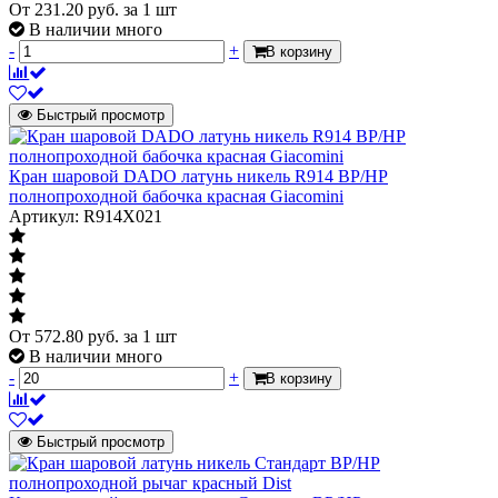
От
231.20
руб.
за 1 шт
Характеризует отношение размера
В наличии много
неполнопроходной
отверстия шара к размеру
-
+
В корзину
присоединяемого трубопровода
Быстрый просмотр
ГОСТ Р 59553-
ГОСТ
2021
Материал
латунь
Кран шаровой DADO латунь никель R914 ВР/НР
полнопроходной бабочка красная Giacomini
Газ
Артикул: R914X021
Газ
Указывается для тех кранов которые
нет
имеют разрешение на установку на
газопроводах
От
572.80
руб.
за 1 шт
Модель
В наличии много
Модель
-
+
В корзину
Стандарт 231
Указывает модель как в паспорте
аналог 11б27п1
производителя либо типовая фигура
Быстрый просмотр
Рабочая среда