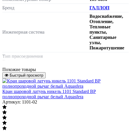
Бренд
ГАЛЛОП
Водоснабжение,
Отопление,
Тепловые
Инженерная система
пункты,
Санитарные
узлы,
Пожаротушение
Тип присоединения
Тип присоединения
внутренняя/
Похожие товары
Характеризует тип присоединения к
наружная резьба
Быстрый просмотр
трубопроводу или энергоустановке
Тип затвора
Кран шаровой латунь никель 1101 Standard ВР
Тип затвора
полнопроходной рычаг белый Aquasfera
Артикул: 1101-02
бабочка
Характеризует способ управления и тип
органа управления крана
Тип прохода
Тип прохода