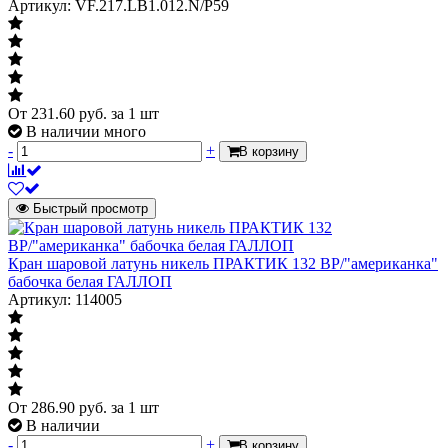
Материал уплотнений шара крана
Артикул: VF.217.LB1.012.N/P59
Уплотнения штока
Уплотнения штока
PTFE
Материал уплотнений штока клапана
От
231.60
руб.
за 1 шт
В наличии много
Масса нетто
0.203 кг
-
+
В корзину
Страна происхождения
Беларусь
от -60 до +150
Быстрый просмотр
Температура рабочей среды
oC
Запорное
Кран шаровой латунь никель ПРАКТИК 132 ВР/"американка"
Область применения
устройство на
бабочка белая ГАЛЛОП
газопроводе
Артикул: 114005
Комплект поставки
кран в сборе
Гарантия
Гарантия
18 месяцев
Гарантийный срок со дня продажи.
От
286.90
руб.
за 1 шт
В наличии
Гарантия производителя
-
+
В корзину