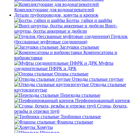
Комплектующие для водонагревателей
Детали трубопроводов, хомуты и крепеж
Болты, гайки и шайбы
Винт-
шурупы, болты анкерные и дюбели
Грувлок
(бессварные муфтовые соединения)
Заглушки стальные
Компенсаторы и
вибровставки
Муфты
соединительные ПФРК и ДРК
Опоры стальные
Отводы стальные гнутые
Отводы стальные
крутоизогнутые
Переходы стальные
Перфорированный крепеж
Сгоны, бочата,
резьбы и отрезки труб
Тройники стальные
Фланцы стальные
Хомуты
Шпильки