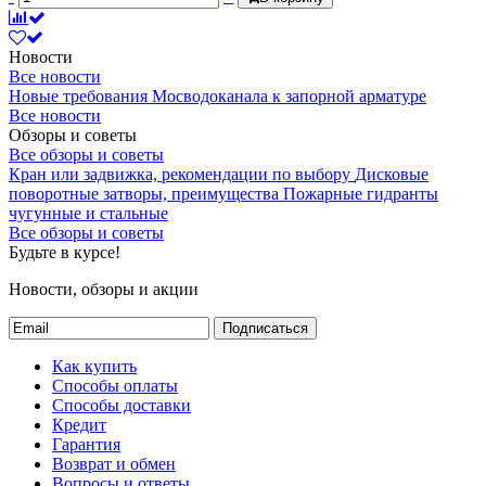
Гарантия производителя
18 месяцев
Гарантийный срок со дня производства
Новости
товара.
Все новости
Новые требования Мосводоканала к запорной арматуре
Все новости
Диаметр
Обзоры и советы
Диаметр
Все обзоры и советы
15
Кран или задвижка, рекомендации по выбору
Дисковые
Характеризует размер присоединяемого
поворотные затворы, преимущества
Пожарные гидранты
трубопровода
чугунные и стальные
Все обзоры и советы
Давление
Будьте в курсе!
Давление
Новости, обзоры и акции
Характеризует максимальное допустимое
Ру16
давление при котором обеспечивается
Подписаться
указанная в паспорте герметичность и
срок эксплуатации
Как купить
Способы оплаты
Способы доставки
Строительная длина
Кредит
Строительная длина
Гарантия
Возврат и обмен
Характеризует максимальное расстояние
59 мм
Вопросы и ответы
по оси трубопровода которое занимает