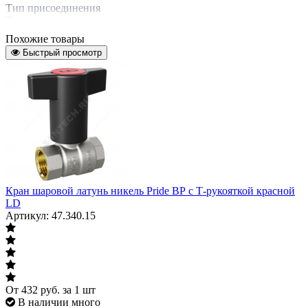
Тип присоединения
Тип присоединения
внутренняя/
наружная
Похожие товары
Характеризует тип присоединения к
резьба
Быстрый просмотр
трубопроводу или энергоустановке
Тип затвора
Тип затвора
рычаг
Характеризует способ управления и тип
органа управления крана
Тип прохода
Тип прохода
Кран шаровой латунь никель Pride ВР с Т-рукояткой красной
Характеризует отношение размера
полнопроходной
LD
отверстия шара к размеру
Артикул: 47.340.15
присоединяемого трубопровода
Материал
латунь
Газ
Газ
От
432
руб.
за 1 шт
В наличии много