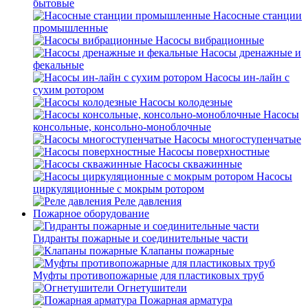
бытовые
Насосные станции
промышленные
Насосы вибрационные
Насосы дренажные и
фекальные
Насосы ин-лайн с
сухим ротором
Насосы колодезные
Насосы
консольные, консольно-моноблочные
Насосы многоступенчатые
Насосы поверхностные
Насосы скважинные
Насосы
циркуляционные с мокрым ротором
Реле давления
Пожарное оборудование
Гидранты пожарные и соединительные части
Клапаны пожарные
Муфты противопожарные для пластиковых труб
Огнетушители
Пожарная арматура