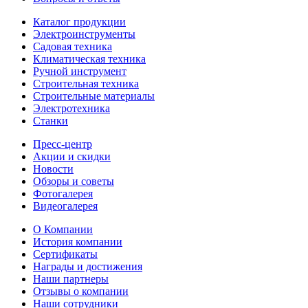
арматура в смонтированном состоянии
Каталог продукции
Электроинструменты
Размер резьбы
Садовая техника
Размер резьбы
Климатическая техника
Ручной инструмент
1/2"
Характеризует тип и размер
Строительная техника
присоединительной резьбы крана
Строительные материалы
Электротехника
Станки
Артикул
ZW10037
Класс герметичности затвора
Пресс-центр
Класс герметичности затвора
Акции и скидки
Новости
класс А по
Характеризует величину протечки
Обзоры и советы
ГОСТ 9544-2005
рабочей среды при закрытом затворном
Фотогалерея
органе
Видеогалерея
О Компании
Корпус
История компании
Корпус
латунь ЛЦ40СД
Сертификаты
Материал корпуса клапана
Награды и достижения
Наши партнеры
Шар
Отзывы о компании
Наши сотрудники
Шар
ЛЦ40Сд