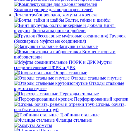
Комплектующие для водонагревателей
Детали трубопроводов, хомуты и крепеж
Болты, гайки и шайбы
Винт-
шурупы, болты анкерные и дюбели
Грувлок
(бессварные муфтовые соединения)
Заглушки стальные
Компенсаторы и
вибровставки
Муфты
соединительные ПФРК и ДРК
Опоры стальные
Отводы стальные гнутые
Отводы стальные
крутоизогнутые
Переходы стальные
Перфорированный крепеж
Сгоны, бочата,
резьбы и отрезки труб
Тройники стальные
Фланцы стальные
Хомуты
Шпильки