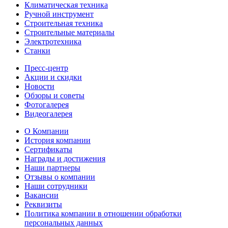
Климатическая техника
1/2"
Характеризует тип и размер
Ручной инструмент
присоединительной резьбы крана
Строительная техника
Строительные материалы
Электротехника
Артикул
ZW10048
Станки
Класс герметичности затвора
Класс герметичности затвора
Пресс-центр
Акции и скидки
класс А по ГОСТ
Характеризует величину протечки
Новости
9544-2005
рабочей среды при закрытом затворном
Обзоры и советы
органе
Фотогалерея
Видеогалерея
Корпус
О Компании
Корпус
латунь ЛЦ40СД
История компании
Материал корпуса клапана
Сертификаты
Награды и достижения
Шар
Наши партнеры
Отзывы о компании
Шар
ЛЦ40Сд
Материал шара
Наши сотрудники
Вакансии
Реквизиты
УХЛ1 по ГОСТ
Климатическое исполнение
Политика компании в отношении обработки
15150-69
персональных данных