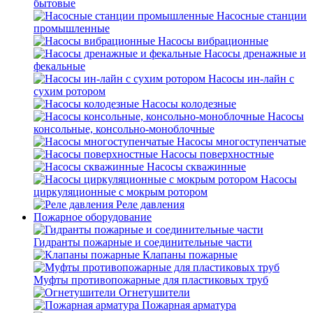
бытовые
Насосные станции
промышленные
Насосы вибрационные
Насосы дренажные и
фекальные
Насосы ин-лайн с
сухим ротором
Насосы колодезные
Насосы
консольные, консольно-моноблочные
Насосы многоступенчатые
Насосы поверхностные
Насосы скважинные
Насосы
циркуляционные с мокрым ротором
Реле давления
Пожарное оборудование
Гидранты пожарные и соединительные части
Клапаны пожарные
Муфты противопожарные для пластиковых труб
Огнетушители
Пожарная арматура