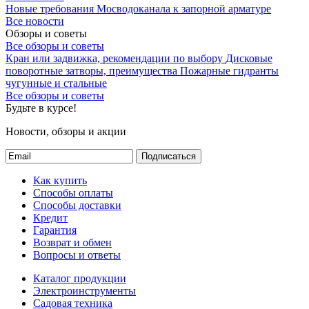
Новые требования Мосводоканала к запорной арматуре
Диаметр
Все новости
15
Обзоры и советы
Характеризует размер присоединяемого
Все обзоры и советы
трубопровода
Кран или задвижка, рекомендации по выбору
Дисковые
поворотные затворы, преимущества
Пожарные гидранты
Давление
чугунные и стальные
Давление
Все обзоры и советы
Будьте в курсе!
Характеризует максимальное
Ру16
допустимое давление при котором
Новости, обзоры и акции
обеспечивается указанная в паспорте
герметичность и срок эксплуатации
Подписаться
Как купить
Строительная длина
Способы оплаты
Строительная длина
Способы доставки
Кредит
Характеризует максимальное
51 мм
Гарантия
расстояние по оси трубопровода
Возврат и обмен
которое занимает арматура в
Вопросы и ответы
смонтированном состоянии
Каталог продукции
Размер резьбы
Электроинструменты
Размер резьбы
Садовая техника