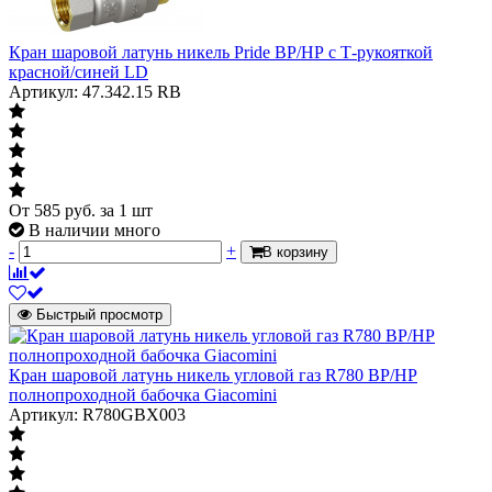
Модель
Модель
Кран шаровой латунь никель Pride ВР/НР с Т-рукояткой
11б27п6
Указывает модель как в паспорте
красной/синей LD
производителя либо типовая фигура
Артикул: 47.342.15 RB
Рабочая среда
Рабочая среда
Указывает рабочую среду на которой
газ
От
585
руб.
за 1 шт
может быть установлен кран и при этом
В наличии много
будет обеспечена работоспособность и
-
+
В корзину
долговечность крана
Резьба
по ГОСТ 6211-81
Быстрый просмотр
Уплотнения шара
Уплотнения шара
Кран шаровой латунь никель угловой газ R780 ВР/НР
PTFE
Материал уплотнений шара крана
полнопроходной бабочка Giacomini
Артикул: R780GBX003
Уплотнения штока
Уплотнения штока
PTFE