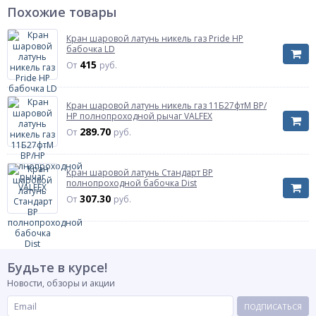
Тип затвора
Похожие товары
Тип затвора
бабочка
Характеризует способ управления и тип органа
управления крана
Кран шаровой латунь никель газ Pride НР
бабочка LD
Цвет ручки/бабочки
красный
415
От
руб.
Тип прохода
Тип прохода
Характеризует отношение размера отверстия
полнопроходной
Кран шаровой латунь никель газ 11Б27фтМ ВР/
шара к размеру присоединяемого
НР полнопроходной рычаг VALFEX
трубопровода
289.70
От
руб.
ГОСТ Р 59553-
ГОСТ
2021
Кран шаровой латунь Стандарт ВР
Материал
латунь
полнопроходной бабочка Dist
Газ
307.30
От
руб.
Газ
нет
Указывается для тех кранов которые имеют
разрешение на установку на газопроводах
Модель
Модель
Будьте в курсе!
R854
Указывает модель как в паспорте производителя
Новости, обзоры и акции
либо типовая фигура
ПОДПИСАТЬСЯ
Рабочая среда