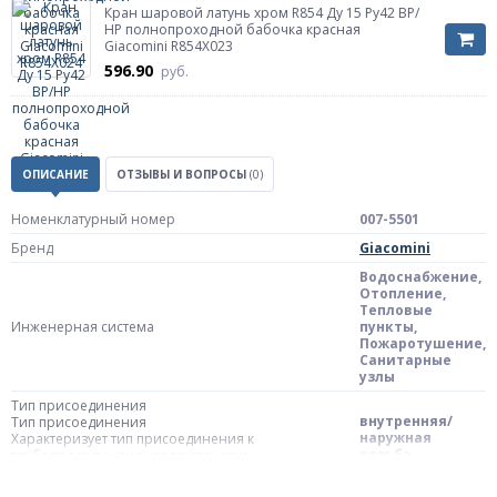
Кран шаровой латунь хром R854 Ду 15 Ру42 ВР/
НР полнопроходной бабочка красная
Giacomini R854X023
596.90
руб.
ОПИСАНИЕ
ОТЗЫВЫ И ВОПРОСЫ
(0)
Номенклатурный номер
007-5501
Бренд
Giacomini
Водоснабжение,
Отопление,
Тепловые
Инженерная система
пункты,
Пожаротушение,
Санитарные
узлы
Тип присоединения
внутренняя/
Тип присоединения
наружная
Характеризует тип присоединения к
резьба
трубопроводу или энергоустановке