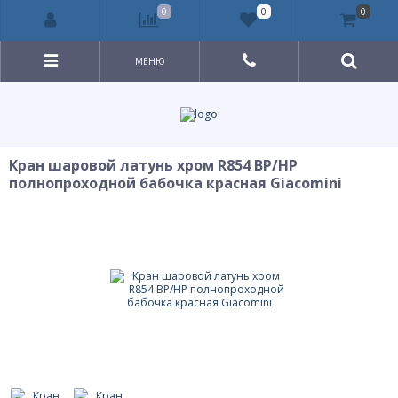
0
0
0
МЕНЮ
Кран шаровой латунь хром R854 ВР/НР
полнопроходной бабочка красная Giacomini