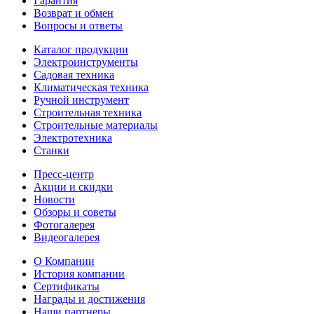
Гарантия
Срок службы - период, в течение
25 лет
Возврат и обмен
которого изготовитель обязуется
Вопросы и ответы
обеспечивать потребителя запасными
частями
Каталог продукции
Электроинструменты
Диаметр
Садовая техника
Диаметр
Климатическая техника
Ручной инструмент
25
Характеризует размер присоединяемого
Строительная техника
трубопровода
Строительные материалы
Электротехника
Станки
Давление
Давление
Пресс-центр
Акции и скидки
Характеризует максимальное допустимое
Ру25
Новости
давление при котором обеспечивается
Обзоры и советы
указанная в паспорте герметичность и
Фотогалерея
срок эксплуатации
Видеогалерея
Размер резьбы
О Компании
Размер резьбы
История компании
Сертификаты
1"
Характеризует тип и размер
Награды и достижения
присоединительной резьбы крана
Наши партнеры