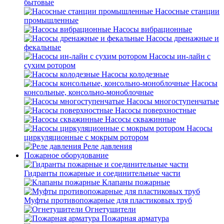
бытовые
Насосные станции
промышленные
Насосы вибрационные
Насосы дренажные и
фекальные
Насосы ин-лайн с
сухим ротором
Насосы колодезные
Насосы
консольные, консольно-моноблочные
Насосы многоступенчатые
Насосы поверхностные
Насосы скважинные
Насосы
циркуляционные с мокрым ротором
Реле давления
Пожарное оборудование
Гидранты пожарные и соединительные части
Клапаны пожарные
Муфты противопожарные для пластиковых труб
Огнетушители
Пожарная арматура