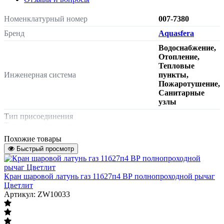
Номенклатурный номер
007-7380
Бренд
Aquasfera
Водоснабжение,
Отопление,
Тепловые
Инженерная система
пункты,
Пожаротушение,
Санитарные
узлы
Тип присоединения
Тип присоединения
внутренняя
Похожие товары
Характеризует тип присоединения к
резьба
Быстрый просмотр
трубопроводу или энергоустановке
Тип затвора
Кран шаровой латунь газ 11б27п4 ВР полнопроходной рычаг
Тип затвора
Цветлит
Артикул: ZW10033
бабочка
Характеризует способ управления и тип
органа управления крана