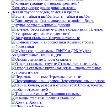
Комплектующие для водонагревателей
Детали трубопроводов, хомуты и крепеж
Болты, гайки и шайбы
Винт-
шурупы, болты анкерные и дюбели
Грувлок
(бессварные муфтовые соединения)
Заглушки стальные
Компенсаторы и
вибровставки
Муфты
соединительные ПФРК и ДРК
Опоры стальные
Отводы стальные гнутые
Отводы стальные
крутоизогнутые
Переходы стальные
Перфорированный крепеж
Сгоны, бочата,
резьбы и отрезки труб
Тройники стальные
Фланцы стальные
Хомуты
Шпильки