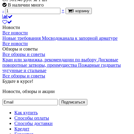
Страна происхождения
Китай
В наличии много
-
+
Штрих-код на одну ТМЦ
4606034161777
В корзину
Температура рабочей среды
от -20 до +150 oC
Новости
Запорное
Все новости
Область применения
устройство на
Новые требования Мосводоканала к запорной арматуре
трубопроводе
Все новости
Комплект поставки
кран в сборе
Обзоры и советы
Все обзоры и советы
Гарантия
Кран или задвижка, рекомендации по выбору
Дисковые
Гарантия
поворотные затворы, преимущества
Пожарные гидранты
5 лет
чугунные и стальные
Гарантийный срок со дня продажи.
Все обзоры и советы
Будьте в курсе!
Гарантия производителя
Гарантия производителя
Новости, обзоры и акции
5 лет
Гарантийный срок со дня производства
Подписаться
товара.
Как купить
Способы оплаты
Срок службы
Способы доставки
Срок службы
Кредит