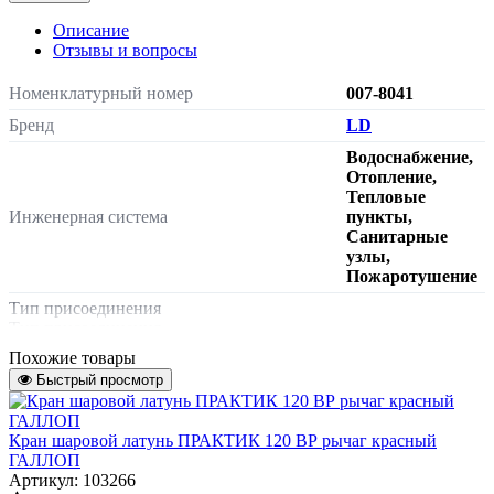
Описание
Отзывы и вопросы
Номенклатурный номер
007-8041
Бренд
LD
Водоснабжение,
Отопление,
Тепловые
Инженерная система
пункты,
Санитарные
узлы,
Пожаротушение
Тип присоединения
Тип присоединения
наружная резьба
Похожие товары
Характеризует тип присоединения к
Быстрый просмотр
трубопроводу или энергоустановке
Тип затвора
Кран шаровой латунь ПРАКТИК 120 ВР рычаг красный
Тип затвора
ГАЛЛОП
Артикул: 103266
бабочка
Характеризует способ управления и тип