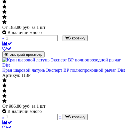
органа управления крана
Тип прохода
Тип прохода
От
183.80
руб.
за 1 шт
Характеризует отношение размера
В наличии много
полнопроходной
отверстия шара к размеру
-
+
В корзину
присоединяемого трубопровода
Быстрый просмотр
Материал
латунь
Газ
Газ
Кран шаровой латунь Эксперт ВР полнопроходной рычаг Dist
Артикул: 113Р
Указывается для тех кранов которые
да
имеют разрешение на установку на
газопроводах
Модель
От
986.80
руб.
за 1 шт
Модель
В наличии много
Pride
Указывает модель как в паспорте
-
+
В корзину
производителя либо типовая фигура