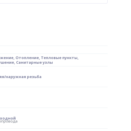
жение, Отопление, Тепловые пункты,
шение, Санитарные узлы
яя/наружная резьба
оходной
бопровода