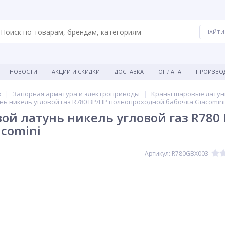
НОВОСТИ
АКЦИИ И СКИДКИ
ДОСТАВКА
ОПЛАТА
ПРОИЗВО
в
Запорная арматура и электроприводы
Краны шаровые лату
ь никель угловой газ R780 ВР/НР полнопроходной бабочка Giacomini
ой латунь никель угловой газ R780
acomini
Артикул: R780GBX003