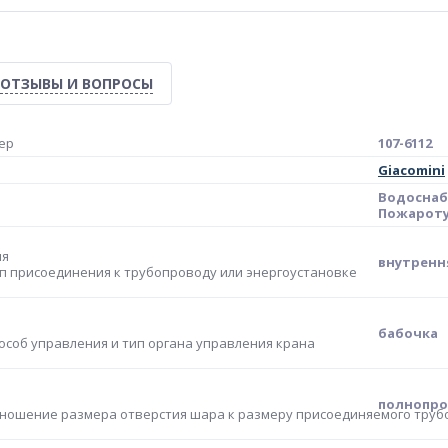
ОТЗЫВЫ И ВОПРОСЫ
ер
107-6112
Giacomini
Водоснаб
Пожароту
ия
внутренн
п присоединения к трубопроводу или энергоустановке
бабочка
особ управления и тип органа управления крана
полнопр
ношение размера отверстия шара к размеру присоединяемого тру