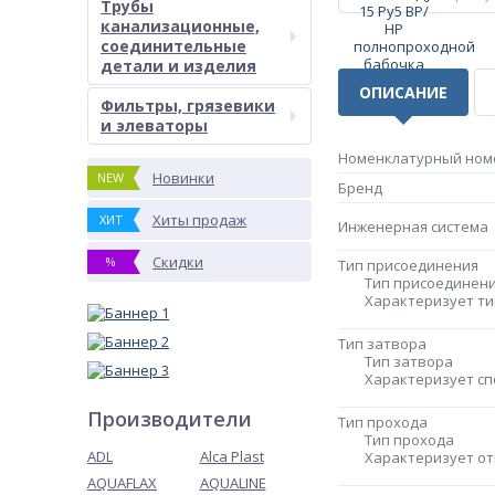
Трубы
канализационные,
соединительные
детали и изделия
ОПИСАНИЕ
Фильтры, грязевики
и элеваторы
Номенклатурный ном
Новинки
NEW
Бренд
Хиты продаж
ХИТ
Инженерная система
Скидки
%
Тип присоединения
Тип присоединен
Характеризует ти
Тип затвора
Тип затвора
Характеризует сп
Производители
Тип прохода
Тип прохода
ADL
Alca Plast
Характеризует от
AQUAFLAX
AQUALINE