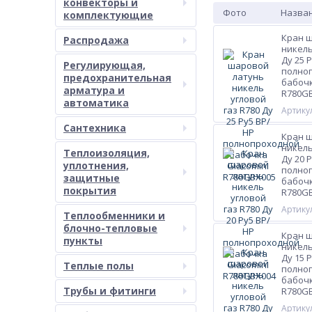
конвекторы и
Фото
Назван
комплектующие
Кран 
Распродажа
никель
Ду 25 
Регулирующая,
полно
предохранительная
бабочк
арматура и
R780G
автоматика
Артикул
Сантехника
Кран 
никель
Теплоизоляция,
Ду 20 
уплотнения,
полно
защитные
бабочк
покрытия
R780G
Артикул
Теплообменники и
блочно-тепловые
Кран 
пункты
никель
Ду 15 
Теплые полы
полно
бабочк
Трубы и фитинги
R780G
Артикул