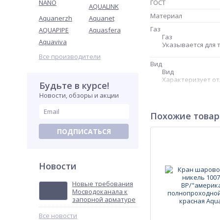
NANO
ГОСТ
AQUALINK
Материал
Aquanerzh
Aquanet
Газ
AQUAPIPE
Aquasfera
Газ
Aquaviva
Указывается для 
Все производители
Вид
Вид
Характеризует о
Будьте в курсе!
Новости, обзоры и акции
Модель
Модель
Похожие това
Указывает модель
ПОДПИСАТЬСЯ
Рабочая среда
Рабочая среда
Указывает рабочу
Новости
Резьба
Уплотнения шара
Новые требования
Уплотнения шара
Мосводоканала к
Материал уплотн
запорной арматуре
Все новости
Уплотнения штока