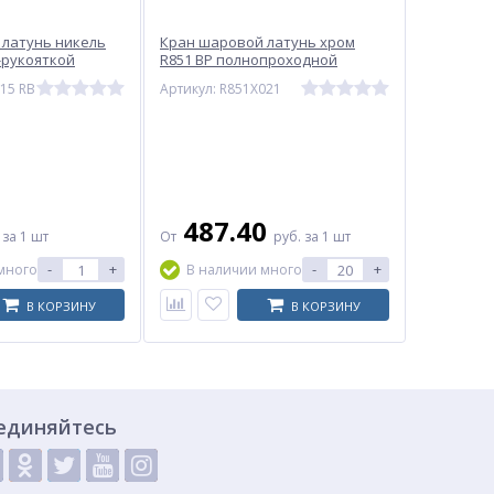
к (FPM)
 латунь никель
Кран шаровой латунь хром
Т-рукояткой
R851 ВР полнопроходной
 LD
бабочка красная Giacomini
.15 RB
Артикул: R851X021
875
+60 oC
 устройство на газопроводе
оре
487.40
.
за 1 шт
От
руб.
за 1 шт
-
+
-
+
много
В наличии много
В КОРЗИНУ
В КОРЗИНУ
единяйтесь
ребителя запасными частями