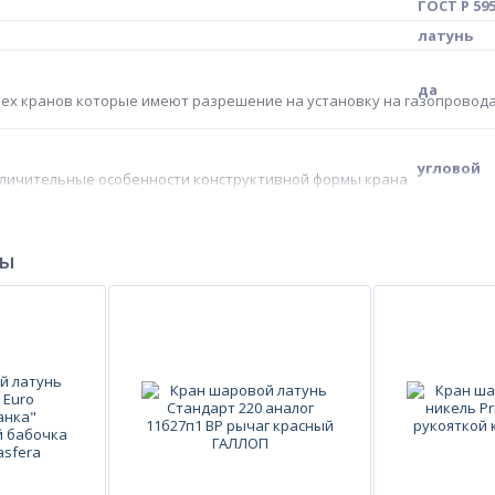
ГОСТ Р 595
латунь
да
тех кранов которые имеют разрешение на установку на газопровод
угловой
тличительные особенности конструктивной формы крана
R780
ры
 как в паспорте производителя либо типовая фигура
газ
ю среду на которой может быть установлен кран и при этом будет 
по ГОСТ 6
PTFE
ений шара крана