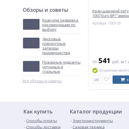
Уплотнения шток
Материал уплотн
Обзоры и советы
Кран шаровой лату
1007 Euro ВР/"амер
Масса нетто
Кран или задвижка,
полнопроходной б
Артикул: 1007-01
рекомендации по
красная Aquasfera
Страна происхожден
выбору
Штрих-код на одну Т
Дисковые
Температура рабоче
поворотные
затворы,
Область применения
преимущества
Комплект поставки
541
От
руб.
за 1 
Пожарные гидранты
Гарантия
чугунные и
Гарантия
В наличии мног
стальные
Гарантийный срок
В
Все обзоры и советы
Гарантия производит
Гарантия произв
Гарантийный срок
Срок службы
Как купить
Каталог продукции
Срок службы
Срок службы - пе
Способы оплаты
Электроинструменты
Диаметр
Способы доставки
Садовая техника